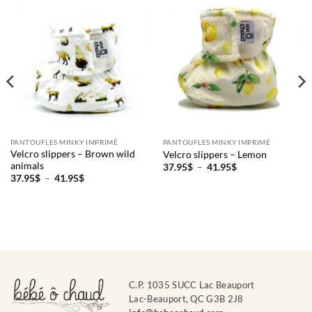
PANTOUFLES MINKY IMPRIMÉ
PANTOUFLES MINKY IMPRIMÉ
Velcro slippers – Brown wild
Velcro slippers – Lemon
animals
Plage
37.95
$
–
41.95
$
de
Plage
37.95
$
–
41.95
$
prix :
de
37.95$
prix :
à
37.95$
41.95$
à
41.95$
C.P. 1035 SUCC Lac Beauport
Lac-Beauport, QC G3B 2J8