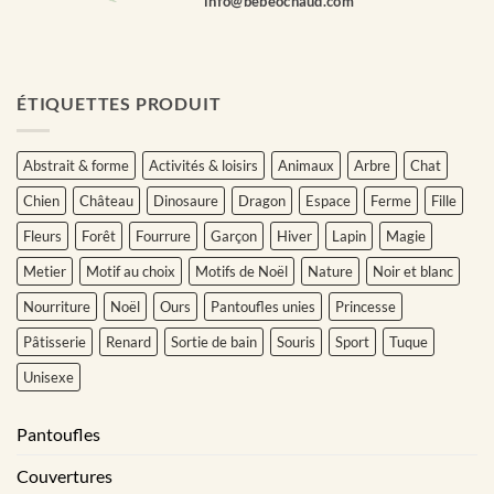
info@bebeochaud.com
ÉTIQUETTES PRODUIT
Abstrait & forme
Activités & loisirs
Animaux
Arbre
Chat
Chien
Château
Dinosaure
Dragon
Espace
Ferme
Fille
Fleurs
Forêt
Fourrure
Garçon
Hiver
Lapin
Magie
Metier
Motif au choix
Motifs de Noël
Nature
Noir et blanc
Nourriture
Noël
Ours
Pantoufles unies
Princesse
Pâtisserie
Renard
Sortie de bain
Souris
Sport
Tuque
Unisexe
Pantoufles
Couvertures