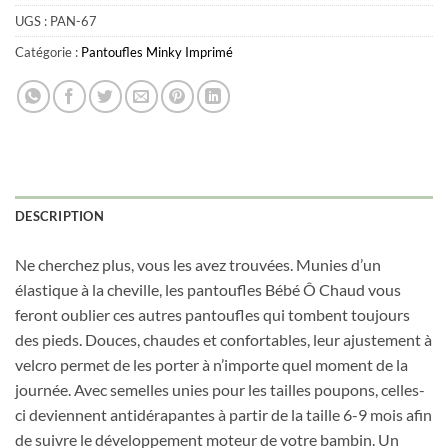
UGS :
PAN-67
Catégorie :
Pantoufles Minky Imprimé
DESCRIPTION
Obtenez 10% de rabais
Ne cherchez plus, vous les avez trouvées. Munies d’un
Obtenez un 10% de rabais sur votre
élastique à la cheville, les pantoufles Bébé Ô Chaud vous
prochaine commande en vous inscrivant à
feront oublier ces autres pantoufles qui tombent toujours
notre infolettre!
des pieds. Douces, chaudes et confortables, leur ajustement à
velcro permet de les porter à n’importe quel moment de la
Courriel
*
journée. Avec semelles unies pour les tailles poupons, celles-
ci deviennent antidérapantes à partir de la taille 6-9 mois afin
de suivre le développement moteur de votre bambin. Un
Nom
*