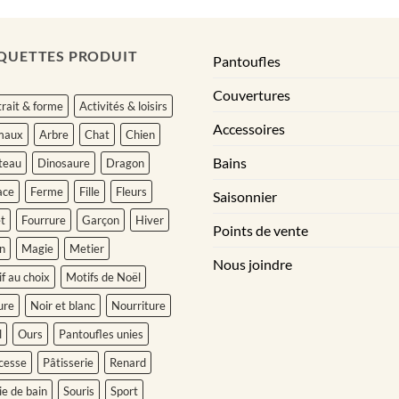
QUETTES PRODUIT
Pantoufles
Couvertures
rait & forme
Activités & loisirs
Accessoires
maux
Arbre
Chat
Chien
Bains
teau
Dinosaure
Dragon
ace
Ferme
Fille
Fleurs
Saisonnier
t
Fourrure
Garçon
Hiver
Points de vente
n
Magie
Metier
Nous joindre
f au choix
Motifs de Noël
ure
Noir et blanc
Nourriture
l
Ours
Pantoufles unies
cesse
Pâtisserie
Renard
ie de bain
Souris
Sport