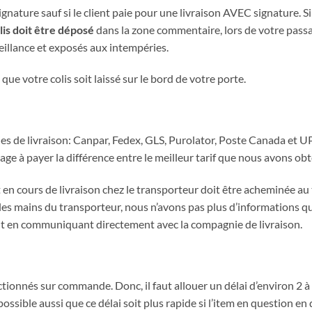
signature sauf si le client paie pour une livraison AVEC signature. S
lis doit être déposé
dans la zone commentaire, lors de votre passage
veillance et exposés aux intempéries.
e votre colis soit laissé sur le bord de votre porte.
de livraison: Canpar, Fedex, GLS, Purolator, Poste Canada et UPS. 
gage à payer la différence entre le meilleur tarif que nous avons obte
 en cours de livraison chez le transporteur doit être acheminée a
les mains du transporteur, nous n’avons pas plus d’informations q
 en communiquant directement avec la compagnie de livraison.
ionnés sur commande. Donc, il faut allouer un délai d’environ 2 
 possible aussi que ce délai soit plus rapide si l’item en question en