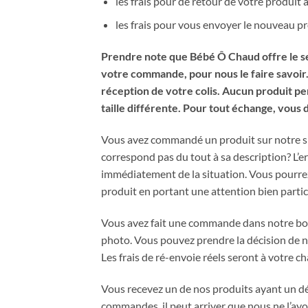
les frais pour de retour de votre produit à
les frais pour vous envoyer le nouveau pro
Prendre note que Bébé Ô Chaud offre le se
votre commande, pour nous le faire savoir.
réception de votre colis. Aucun produit per
taille différente. Pour tout échange, vous 
Vous avez commandé un produit sur notre 
correspond pas du tout à sa description? L’e
immédiatement de la situation. Vous pourrez 
produit en portant une attention bien partic
​Vous avez fait une commande dans notre bout
photo. Vous pouvez prendre la décision de no
Les frais de ré-envoie réels seront à votre c
Vous recevez un de nos produits ayant un défa
commandes, il peut arriver que nous ne l’ay