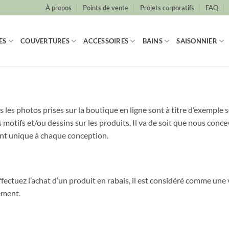
À propos
Points de vente
Projets corporatifs
FAQ
ES
COUVERTURES
ACCESSOIRES
BAINS
SAISONNIER
les photos prises sur la boutique en ligne sont à titre d’exemple 
otifs et/ou dessins sur les produits. Il va de soit que nous concev
ont unique à chaque conception.
fectuez l’achat d’un produit en rabais, il est considéré comme une v
ement.