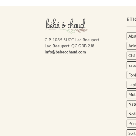
ÉTI
Abst
C.P. 1035 SUCC Lac Beauport
Ani
Lac-Beauport, QC G3B 2J8
info@bebeochaud.com
Châ
Esp
Forê
Lapi
Moti
Nat
Noë
Prin
Sort