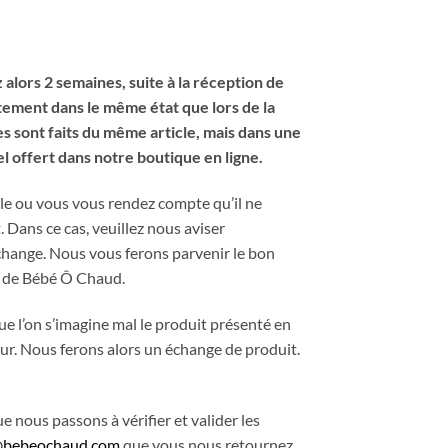
lors 2 semaines, suite à la réception de
tement dans le même état que lors de la
s sont faits du même article, mais dans une
l offert dans notre boutique en ligne.
cle ou vous vous rendez compte qu’il ne
 Dans ce cas, veuillez nous aviser
échange. Nous vous ferons parvenir le bon
té de Bébé Ô Chaud.
ue l’on s’imagine mal le produit présenté en
our. Nous ferons alors un échange de produit.
 nous passons à vérifier et valider les
@bebeochaud.com
que vous nous retournez