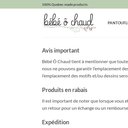
Passer
100% Quebec-made products
au
contenu
PANTOUFL
Avis important
Bébé Ô Chaud tient à mentionner que toutes 
nous ne pouvons garantir l’emplacement des m
l’emplacement des motifs et/ou dessins ser
Produits en rabais
Il est important de noter que lorsque vous ef
un retour pour un échange ou un rembours
Expédition