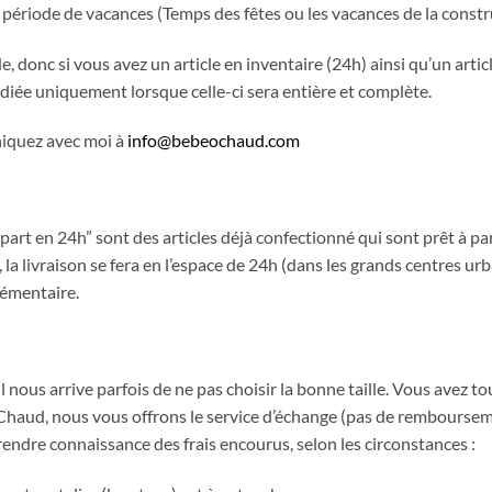
ériode de vacances (Temps des fêtes ou les vacances de la constr
 donc si vous avez un article en inventaire (24h) ainsi qu’un arti
ée uniquement lorsque celle-ci sera entière et complète.
iquez avec moi à
info@bebeochaud.com
épart en 24h” sont des articles déjà confectionné qui sont prêt à par
la livraison se fera en l’espace de 24h (dans les grands centres urba
plémentaire.
Obtenez 10% de rabais
 nous arrive parfois de ne pas choisir la bonne taille. Vous avez to
haud, nous vous offrons le service d’échange (pas de remboursemen
Obtenez un 10% de rabais sur votre
prochaine commande en vous inscrivant à
rendre connaissance des frais encourus, selon les circonstances :
notre infolettre!