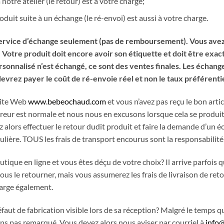
 notre atelier (le retour) est à votre charge;
Courriel
*
duit suite à un échange (le ré-envoi) est aussi à votre charge.
rvice d’échange seulement (pas de remboursement). Vous avez a
Nom
*
 Votre produit doit encore avoir son étiquette et doit être exac
sonnalisé n’est échangé, ce sont des ventes finales. Les échange
devrez payer le coût de ré-envoie réel et non le taux préférentie
Date de naissance
site Web
www.bebeochaud.com
et vous n’avez pas reçu le bon arti
rreur est normale et nous nous en excusons lorsque cela se produit.
Cliquez ici pour obtenir votre 10%
alors effectuer le retour dudit produit et faire la demande d’un 
ulière. TOUS les frais de transport encourus sont la responsabili
ique en ligne et vous êtes déçu de votre choix? Il arrive parfois q
us le retourner, mais vous assumerez les frais de livraison de ret
harge également.
ut de fabrication visible lors de sa réception? Malgré le temps que
ons pas remarqué. Vous devez alors nous aviser par courriel à
info