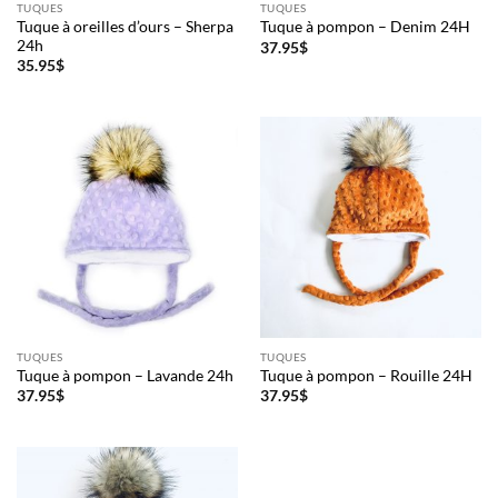
TUQUES
TUQUES
Tuque à oreilles d’ours – Sherpa
Tuque à pompon – Denim 24H
24h
Courriel
37.95
$
*
35.95
$
Nom
*
Date
de
naissance
Cliquez
ici
pour
obtenir
TUQUES
TUQUES
votre
Tuque à pompon – Lavande 24h
Tuque à pompon – Rouille 24H
10%
37.95
$
37.95
$