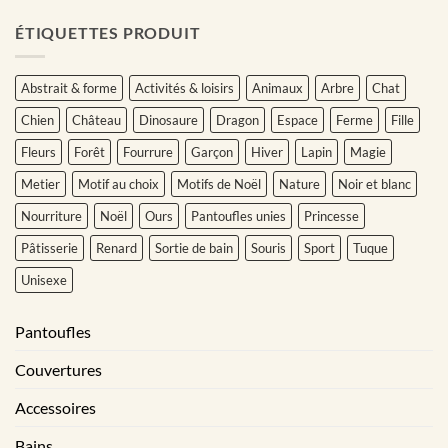
ÉTIQUETTES PRODUIT
Abstrait & forme
Activités & loisirs
Animaux
Arbre
Chat
Chien
Château
Dinosaure
Dragon
Espace
Ferme
Fille
Fleurs
Forêt
Fourrure
Garçon
Hiver
Lapin
Magie
Metier
Motif au choix
Motifs de Noël
Nature
Noir et blanc
Nourriture
Noël
Ours
Pantoufles unies
Princesse
Pâtisserie
Renard
Sortie de bain
Souris
Sport
Tuque
Unisexe
Pantoufles
Couvertures
Accessoires
Bains