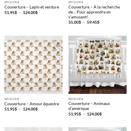
BRODERIE
BRODERIE
Couverture – À la recherche
Couverture – Lapin et verdure
de… Pour apprendre en
Plage
51.95
$
–
124.00
$
de
s’amusant!
prix :
Plage
55.00
$
–
59.45
$
51.95$
de
à
prix :
124.00$
55.00$
à
59.45$
BRODERIE
BRODERIE
Couverture – Animaux
Couverture – Amour équestre
d’amérique
Plage
51.95
$
–
124.00
$
de
Plage
51.95
$
–
124.00
$
prix :
de
51.95$
prix :
à
51.95$
124.00$
à