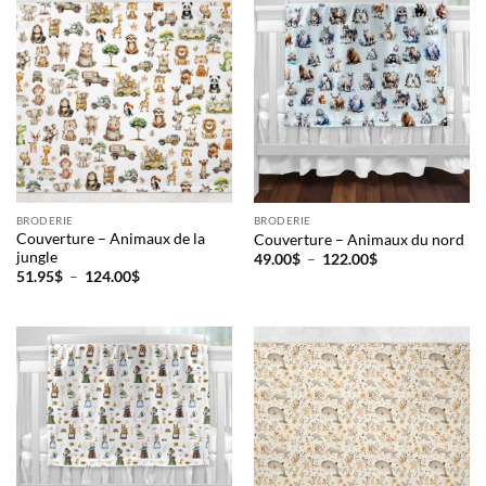
124.00$
BRODERIE
BRODERIE
Couverture – Animaux de la
Couverture – Animaux du nord
jungle
Plage
49.00
$
–
122.00
$
de
Plage
51.95
$
–
124.00
$
prix :
de
49.00$
prix :
à
51.95$
122.00$
à
124.00$