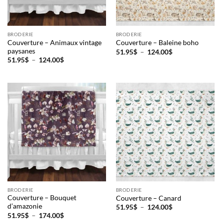
BRODERIE
BRODERIE
Couverture – Animaux vintage
Couverture – Baleine boho
paysanes
Plage
51.95
$
–
124.00
$
de
Plage
51.95
$
–
124.00
$
prix :
de
51.95$
prix :
à
51.95$
124.00$
à
124.00$
BRODERIE
BRODERIE
Couverture – Bouquet
Couverture – Canard
d’amazonie
Plage
51.95
$
–
124.00
$
de
Plage
51.95
$
–
174.00
$
prix :
de