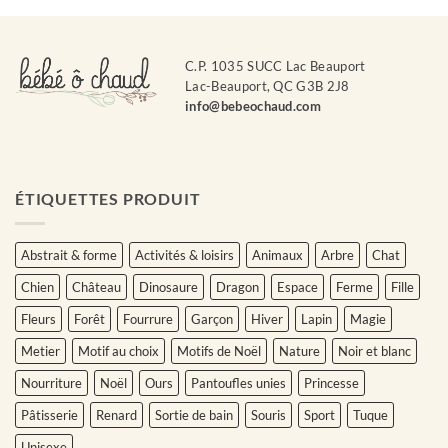
C.P. 1035 SUCC Lac Beauport
Lac-Beauport, QC G3B 2J8
info@bebeochaud.com
ÉTIQUETTES PRODUIT
Abstrait & forme
Activités & loisirs
Animaux
Arbre
Chat
Chien
Château
Dinosaure
Dragon
Espace
Ferme
Fille
Fleurs
Forêt
Fourrure
Garçon
Hiver
Lapin
Magie
Metier
Motif au choix
Motifs de Noël
Nature
Noir et blanc
Nourriture
Noël
Ours
Pantoufles unies
Princesse
Pâtisserie
Renard
Sortie de bain
Souris
Sport
Tuque
Unisexe