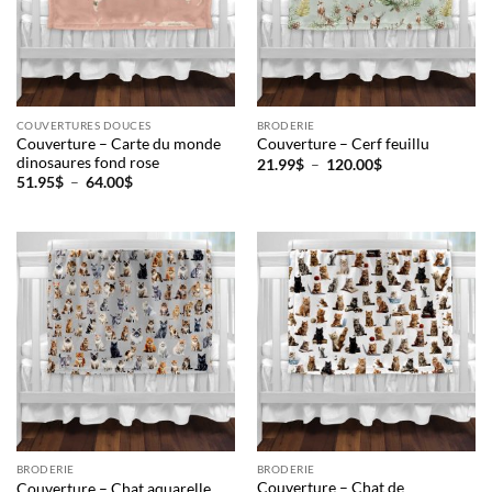
COUVERTURES DOUCES
BRODERIE
Couverture – Carte du monde
Couverture – Cerf feuillu
dinosaures fond rose
Plage
21.99
$
–
120.00
$
de
Plage
51.95
$
–
64.00
$
prix :
de
21.99$
prix :
à
51.95$
120.00$
à
64.00$
BRODERIE
BRODERIE
Couverture – Chat de
Couverture – Chat aquarelle