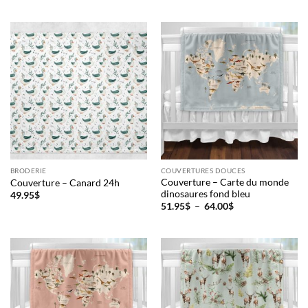
51.95$
prix :
à
51.95$
124.00$
à
174.00$
Obtenez 10% de rabais
Obtenez un 10% de rabais sur votre
prochaine commande en vous inscrivant à
notre infolettre!
Courriel
*
BRODERIE
COUVERTURES DOUCES
Couverture – Carte du monde
Couverture – Canard 24h
Nom
*
dinosaures fond bleu
49.95
$
Plage
51.95
$
–
64.00
$
de
prix :
51.95$
Date de naissance
à
64.00$
Cliquez ici pour obtenir votre 10%