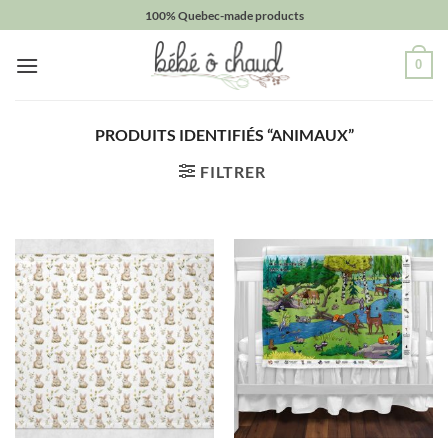
Passer
100% Quebec-made products
au
contenu
0
PRODUITS IDENTIFIÉS “ANIMAUX”
FILTRER