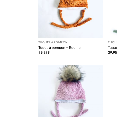
TUQUES À POMPON
TUQU
Tuque à pompon – Rouille
Tuqu
39.95
$
39.9