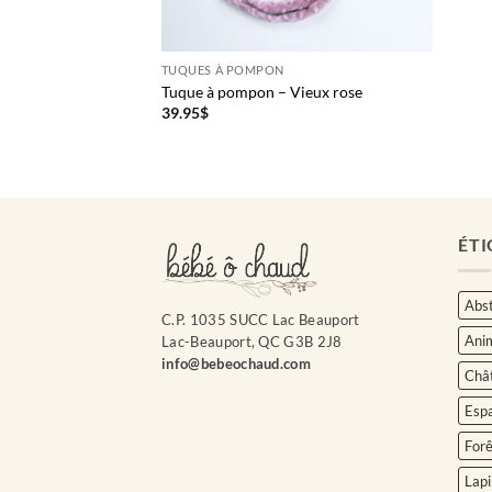
TUQUES À POMPON
Tuque à pompon – Vieux rose
39.95
$
ÉTI
Abst
C.P. 1035 SUCC Lac Beauport
Ani
Lac-Beauport, QC G3B 2J8
info@bebeochaud.com
Châ
Esp
Forê
Lapi