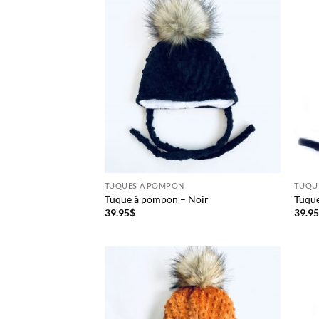
TUQUES À POMPON
TUQU
Tuque à pompon – Noir
Tuque
39.95
$
39.9