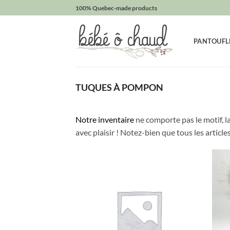
Passer
100% Quebec-made products
au
contenu
PANTOUFL
TUQUES À POMPON
Notre inventaire
ne comporte pas le motif, l
avec plaisir ! Notez-bien que tous les artic