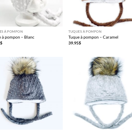
ES À POMPON
TUQUES À POMPON
 à pompon – Blanc
Tuque à pompon – Caramel
5
$
39.95
$