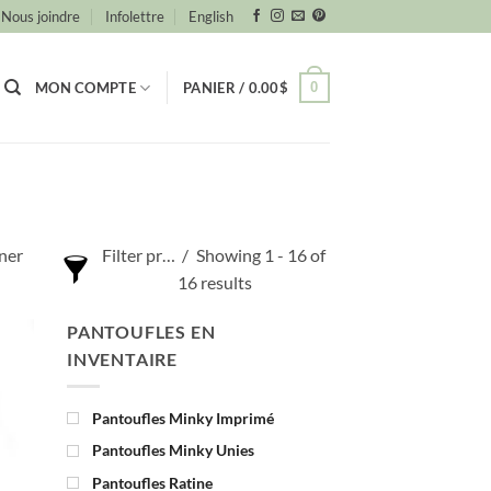
Nous joindre
Infolettre
English
0
MON COMPTE
PANIER /
0.00
$
nner
Filter products
Showing 1 - 16 of
16 results
PANTOUFLES EN
INVENTAIRE
Pantoufles Minky Imprimé
Pantoufles Minky Unies
Pantoufles Ratine