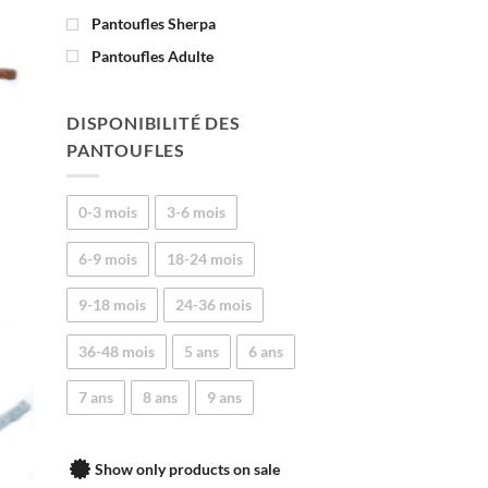
Pantoufles Sherpa
Pantoufles Adulte
DISPONIBILITÉ DES
PANTOUFLES
0-3 mois
3-6 mois
6-9 mois
18-24 mois
9-18 mois
24-36 mois
36-48 mois
5 ans
6 ans
7 ans
8 ans
9 ans
Show only products on sale