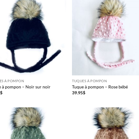
Obtenez 10% de rabais
Obtenez un 10% de rabais sur votre
prochaine commande en vous inscrivant à
notre infolettre!
Courriel
*
Nom
*
ES À POMPON
TUQUES À POMPON
Date de naissance
 à pompon – Noir sur noir
Tuque à pompon – Rose bébé
5
$
39.95
$
Cliquez ici pour obtenir votre 10%