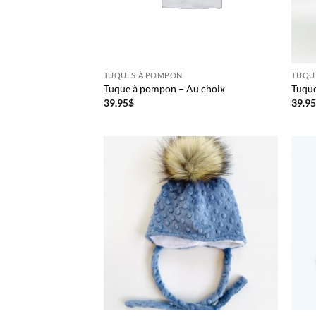
TUQUES À POMPON
TUQU
Tuque à pompon – Au choix
Tuque
39.95
$
39.9