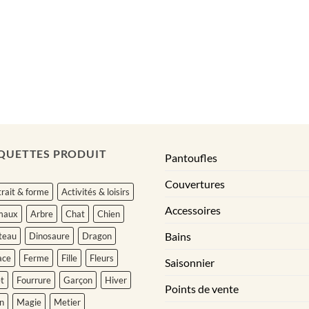
QUETTES PRODUIT
Pantoufles
Couvertures
rait & forme
Activités & loisirs
Accessoires
maux
Arbre
Chat
Chien
Bains
teau
Dinosaure
Dragon
ace
Ferme
Fille
Fleurs
Saisonnier
t
Fourrure
Garçon
Hiver
Points de vente
n
Magie
Metier