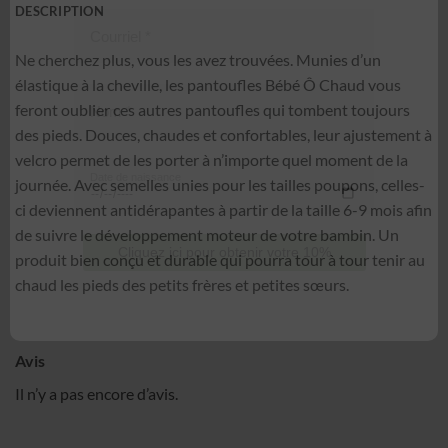
DESCRIPTION
Courriel
*
Ne cherchez plus, vous les avez trouvées. Munies d’un
élastique à la cheville, les pantoufles Bébé Ô Chaud vous
feront oublier ces autres pantoufles qui tombent toujours
Nom
*
des pieds. Douces, chaudes et confortables, leur ajustement à
velcro permet de les porter à n’importe quel moment de la
journée. Avec semelles unies pour les tailles poupons, celles-
Date de naissance
ci deviennent antidérapantes à partir de la taille 6-9 mois afin
de suivre le développement moteur de votre bambin. Un
produit bien conçu et durable qui pourra tour à tour tenir au
Cliquez ici pour obtenir votre 10%
chaud les pieds des petits frères et petites sœurs.
Avis
Il n’y a pas encore d’avis.