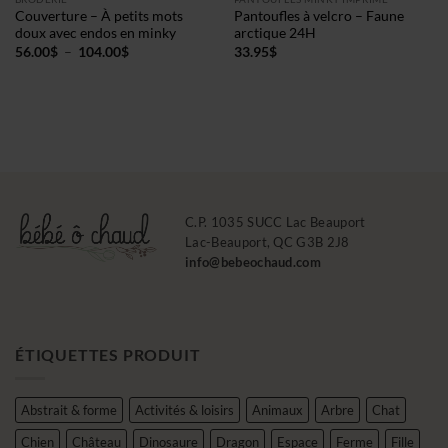
Couverture – À petits mots
Pantoufles à velcro – Faune
doux avec endos en minky
arctique 24H
Plage
56.00
$
–
104.00
$
33.95
$
de
prix :
56.00$
à
104.00$
C.P. 1035 SUCC Lac Beauport
Lac-Beauport, QC G3B 2J8
info@bebeochaud.com
ÉTIQUETTES PRODUIT
Abstrait & forme
Activités & loisirs
Animaux
Arbre
Chat
Chien
Château
Dinosaure
Dragon
Espace
Ferme
Fille