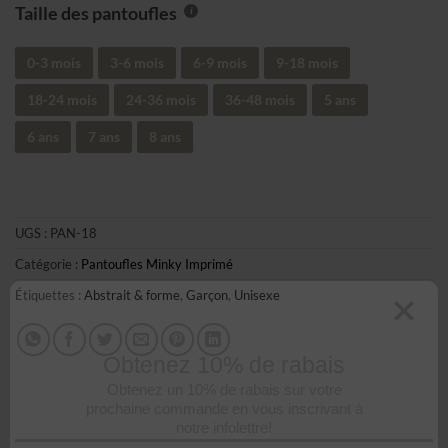
Taille des pantoufles
0-3 mois
3-6 mois
6-9 mois
9-18 mois
18-24 mois
24-36 mois
36-48 mois
5 ans
6 ans
7 ans
8 ans
UGS :
PAN-18
Catégorie :
Pantoufles Minky Imprimé
Étiquettes :
Abstrait & forme
,
Garçon
,
Unisexe
Obtenez 10% de rabais
Obtenez un 10% de rabais sur votre
prochaine commande en vous inscrivant à
notre infolettre!