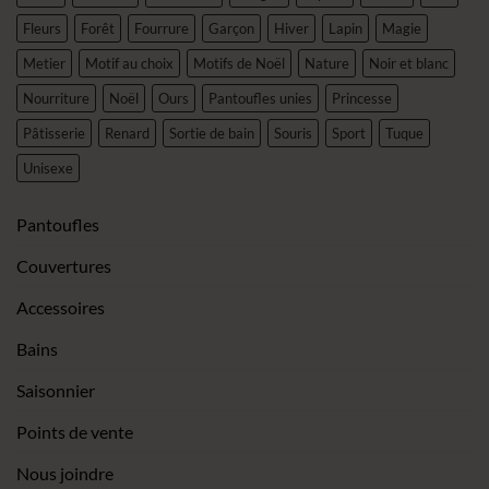
Fleurs
Forêt
Fourrure
Garçon
Hiver
Lapin
Magie
Metier
Motif au choix
Motifs de Noël
Nature
Noir et blanc
Nourriture
Noël
Ours
Pantoufles unies
Princesse
Pâtisserie
Renard
Sortie de bain
Souris
Sport
Tuque
Unisexe
Pantoufles
Couvertures
Accessoires
Bains
Saisonnier
Points de vente
Nous joindre