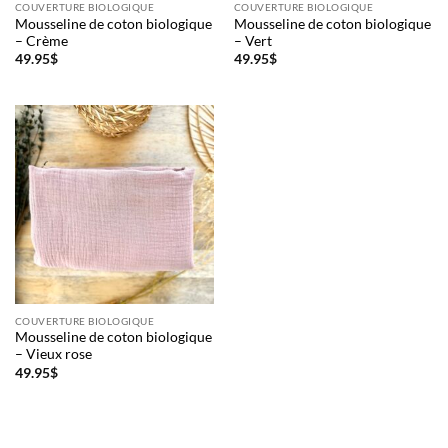
COUVERTURE BIOLOGIQUE
COUVERTURE BIOLOGIQUE
Mousseline de coton biologique
Mousseline de coton biologique
– Crème
– Vert
Courriel
*
49.95
$
49.95
$
Nom
*
Date
de
naissance
Cliquez
ici
pour
obtenir
COUVERTURE BIOLOGIQUE
votre
Mousseline de coton biologique
10%
– Vieux rose
49.95
$