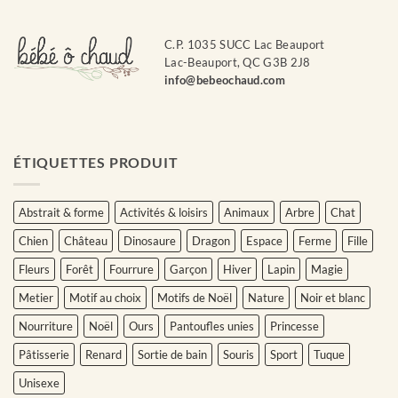
C.P. 1035 SUCC Lac Beauport
Lac-Beauport, QC G3B 2J8
info@bebeochaud.com
ÉTIQUETTES PRODUIT
Abstrait & forme
Activités & loisirs
Animaux
Arbre
Chat
Chien
Château
Dinosaure
Dragon
Espace
Ferme
Fille
Fleurs
Forêt
Fourrure
Garçon
Hiver
Lapin
Magie
Metier
Motif au choix
Motifs de Noël
Nature
Noir et blanc
Nourriture
Noël
Ours
Pantoufles unies
Princesse
Pâtisserie
Renard
Sortie de bain
Souris
Sport
Tuque
Unisexe