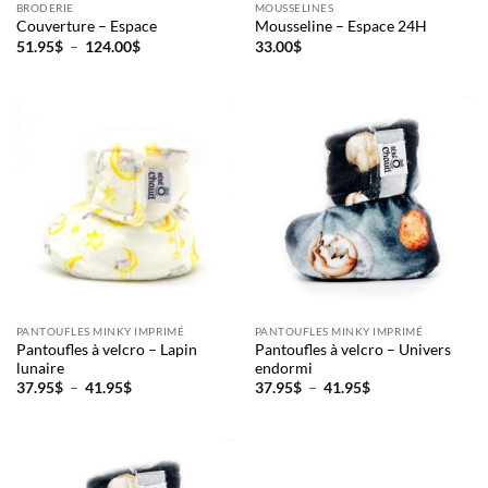
BRODERIE
MOUSSELINES
Couverture – Espace
Mousseline – Espace 24H
Plage
Courriel
51.95
$
–
124.00
$
33.00
$
de
*
prix :
51.95$
à
124.00$
Nom
*
Date
de
naissance
Cliquez
ici
pour
PANTOUFLES MINKY IMPRIMÉ
PANTOUFLES MINKY IMPRIMÉ
obtenir
Pantoufles à velcro – Lapin
Pantoufles à velcro – Univers
votre
lunaire
endormi
10%
Plage
Plage
37.95
$
–
41.95
$
37.95
$
–
41.95
$
de
de
prix :
prix :
37.95$
37.95$
à
à
41.95$
41.95$