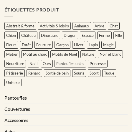
ÉTIQUETTES PRODUIT
Abstrait & forme
Activités & loisirs
Animaux
Arbre
Chat
Chien
Château
Dinosaure
Dragon
Espace
Ferme
Fille
Fleurs
Forêt
Fourrure
Garçon
Hiver
Lapin
Magie
Metier
Motif au choix
Motifs de Noël
Nature
Noir et blanc
Nourriture
Noël
Ours
Pantoufles unies
Princesse
Pâtisserie
Renard
Sortie de bain
Souris
Sport
Tuque
Unisexe
Pantoufles
Couvertures
Accessoires
Bains