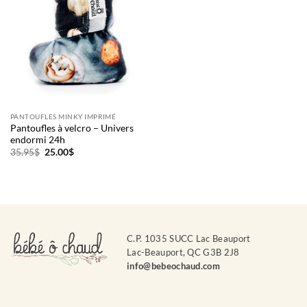
PANTOUFLES MINKY IMPRIMÉ
Pantoufles à velcro – Univers
endormi 24h
Le
Le
35.95
$
25.00
$
prix
prix
initial
actuel
était :
est :
35.95$.
25.00$.
C.P. 1035 SUCC Lac Beauport
Lac-Beauport, QC G3B 2J8
info@bebeochaud.com