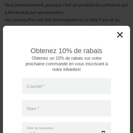
Tout premièrement, puisque c’est un produit de confiance qui
a été évalué par une podiatre.
Nos pantoufles ont été développées il y a déjà 9 ans et au
cours des années, si un élément était à améliorer, il fut
corrigé.
Elles ne comportent aucune petite pièce qui pourrait se
détacher avec le temps.
Obtenez 10% de rabais
Elles possèdent une semelle souple qui respecte le
Obtenez un 10% de rabais sur votre
développement des pieds de l’enfant.
prochaine commande en vous inscrivant à
notre infolettre!
Par sa confection, elles tiendront très bien dans les pieds de
votre enfant puisqu’elles ont un élastique au niveau de la
cheville et un ajustement à velcro qui permet de s’adapter
Courriel
*
réellement à la morphologie des jambes de votre enfant.
De plus, la simplicité de leur entretient vous fera économiser
du temps ! Vous pourrez les laver et les sécher à la machine
Nom
*
sans problème ! Elles ont été conçues pour cela.
Date de naissance
Est-ce qu’il y a une garantie sur les produits ?