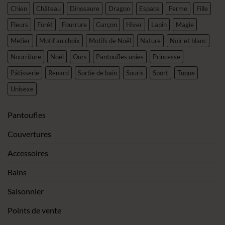
Chien
Château
Dinosaure
Dragon
Espace
Ferme
Fille
Fleurs
Forêt
Fourrure
Garçon
Hiver
Lapin
Magie
Metier
Motif au choix
Motifs de Noël
Nature
Noir et blanc
Nourriture
Noël
Ours
Pantoufles unies
Princesse
Pâtisserie
Renard
Sortie de bain
Souris
Sport
Tuque
Unisexe
Pantoufles
Couvertures
Accessoires
Bains
Saisonnier
Points de vente