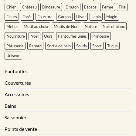
Chien
Château
Dinosaure
Dragon
Espace
Ferme
Fille
Fleurs
Forêt
Fourrure
Garçon
Hiver
Lapin
Magie
Metier
Motif au choix
Motifs de Noël
Nature
Noir et blanc
Nourriture
Noël
Ours
Pantoufles unies
Princesse
Pâtisserie
Renard
Sortie de bain
Souris
Sport
Tuque
Unisexe
Pantoufles
Couvertures
Accessoires
Bains
Saisonnier
Points de vente