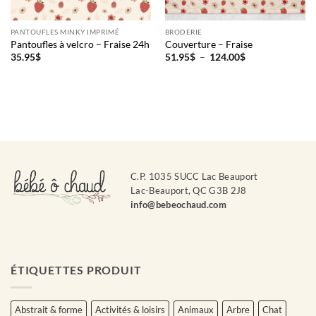
PANTOUFLES MINKY IMPRIMÉ
BRODERIE
Pantoufles à velcro – Fraise 24h
Couverture – Fraise
Plage
35.95
$
51.95
$
–
124.00
$
de
prix :
51.95$
à
124.00$
C.P. 1035 SUCC Lac Beauport
Lac-Beauport, QC G3B 2J8
info@bebeochaud.com
ÉTIQUETTES PRODUIT
Abstrait & forme
Activités & loisirs
Animaux
Arbre
Chat