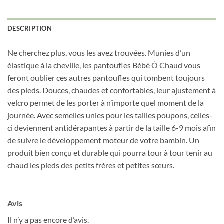
notre infolettre!
DESCRIPTION
Courriel
*
Ne cherchez plus, vous les avez trouvées. Munies d’un
élastique à la cheville, les pantoufles Bébé Ô Chaud vous
Nom
*
feront oublier ces autres pantoufles qui tombent toujours
des pieds. Douces, chaudes et confortables, leur ajustement à
velcro permet de les porter à n’importe quel moment de la
Date de naissance
journée. Avec semelles unies pour les tailles poupons, celles-
ci deviennent antidérapantes à partir de la taille 6-9 mois afin
de suivre le développement moteur de votre bambin. Un
Cliquez ici pour obtenir votre 10%
produit bien conçu et durable qui pourra tour à tour tenir au
chaud les pieds des petits frères et petites sœurs.
Avis
Il n’y a pas encore d’avis.