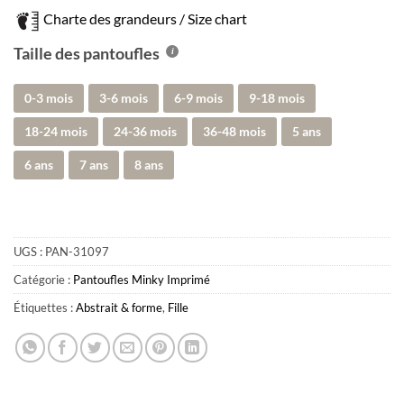
Charte des grandeurs / Size chart
Taille des pantoufles
0-3 mois
3-6 mois
6-9 mois
9-18 mois
18-24 mois
24-36 mois
36-48 mois
5 ans
6 ans
7 ans
8 ans
UGS :
PAN-31097
Catégorie :
Pantoufles Minky Imprimé
Étiquettes :
Abstrait & forme
,
Fille
Obtenez 10% de rabais
Obtenez un 10% de rabais sur votre
prochaine commande en vous inscrivant à