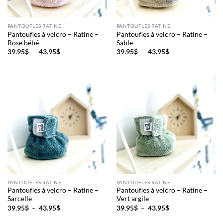
Nom
*
PANTOUFLES RATINE
PANTOUFLES RATINE
Pantoufles à velcro – Ratine –
Pantoufles à velcro – Ratine –
Rose bébé
Sable
Plage
Plage
39.95
$
–
43.95
$
39.95
$
–
43.95
$
de
de
Date de naissance
prix :
prix :
39.95$
39.95$
à
à
43.95$
43.95$
Cliquez ici pour obtenir votre 10%
PANTOUFLES RATINE
PANTOUFLES RATINE
Pantoufles à velcro – Ratine –
Pantoufles à velcro – Ratine –
Sarcelle
Vert argile
Plage
Plage
39.95
$
–
43.95
$
39.95
$
–
43.95
$
de
de
prix :
prix :