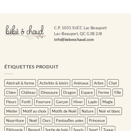
39.95$
39.95$
à
à
43.95$
43.95$
C.P. 1035 SUCC Lac Beauport
Lac-Beauport, QC G3B 2J8
info@bebeochaud.com
ÉTIQUETTES PRODUIT
Abstrait & forme
Activités & loisirs
Animaux
Arbre
Chat
Chien
Château
Dinosaure
Dragon
Espace
Ferme
Fille
Fleurs
Forêt
Fourrure
Garçon
Hiver
Lapin
Magie
Metier
Motif au choix
Motifs de Noël
Nature
Noir et blanc
Nourriture
Noël
Ours
Pantoufles unies
Princesse
Pâtisserie
Renard
Sortie de bain
Souris
Sport
Tuque