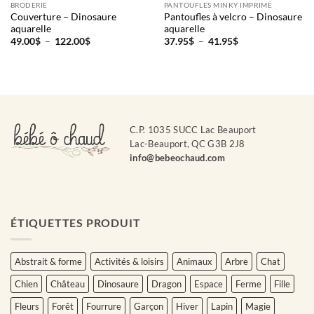
BRODERIE
PANTOUFLES MINKY IMPRIMÉ
Couverture – Dinosaure
Pantoufles à velcro – Dinosaure
aquarelle
aquarelle
Courriel
*
Plage
Plage
49.00
$
–
122.00
$
37.95
$
–
41.95
$
de
de
prix :
prix :
49.00$
37.95$
à
à
Nom
122.00$
41.95$
*
C.P. 1035 SUCC Lac Beauport
Date
de
Lac-Beauport, QC G3B 2J8
naissance
info@bebeochaud.com
Cliquez
ici
pour
obtenir
ÉTIQUETTES PRODUIT
votre
10%
Abstrait & forme
Activités & loisirs
Animaux
Arbre
Chat
Chien
Château
Dinosaure
Dragon
Espace
Ferme
Fille
Fleurs
Forêt
Fourrure
Garçon
Hiver
Lapin
Magie