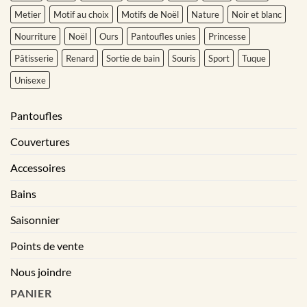
Metier
Motif au choix
Motifs de Noël
Nature
Noir et blanc
Nourriture
Noël
Ours
Pantoufles unies
Princesse
Pâtisserie
Renard
Sortie de bain
Souris
Sport
Tuque
Unisexe
Pantoufles
Couvertures
Accessoires
Bains
Saisonnier
Points de vente
Nous joindre
PANIER