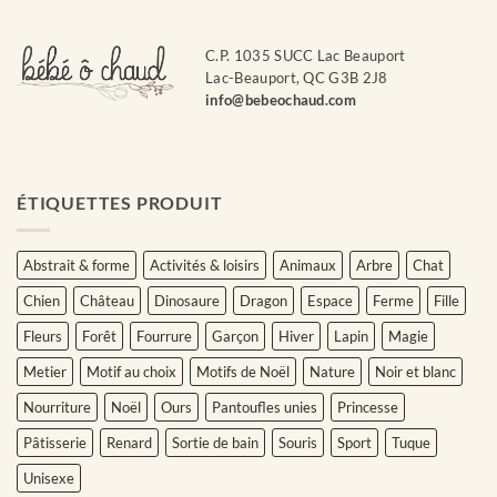
C.P. 1035 SUCC Lac Beauport
Lac-Beauport, QC G3B 2J8
info@bebeochaud.com
ÉTIQUETTES PRODUIT
Abstrait & forme
Activités & loisirs
Animaux
Arbre
Chat
Chien
Château
Dinosaure
Dragon
Espace
Ferme
Fille
Fleurs
Forêt
Fourrure
Garçon
Hiver
Lapin
Magie
Metier
Motif au choix
Motifs de Noël
Nature
Noir et blanc
Nourriture
Noël
Ours
Pantoufles unies
Princesse
Pâtisserie
Renard
Sortie de bain
Souris
Sport
Tuque
Unisexe