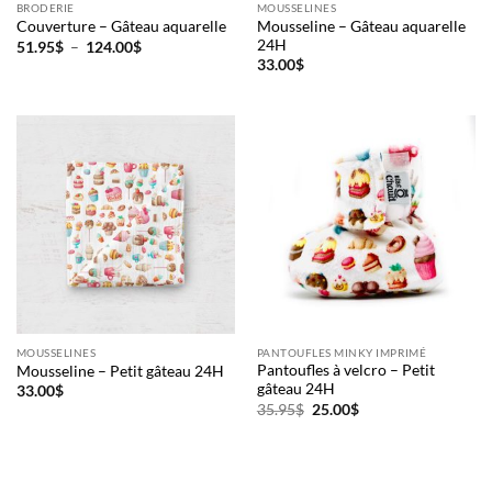
BRODERIE
MOUSSELINES
Mousseline – Gâteau aquarelle
Couverture – Gâteau aquarelle
24H
Plage
Courriel
51.95
$
–
124.00
$
de
*
33.00
$
prix :
51.95$
à
124.00$
Nom
*
Date
de
naissance
Cliquez
ici
pour
obtenir
MOUSSELINES
PANTOUFLES MINKY IMPRIMÉ
votre
Pantoufles à velcro – Petit
Mousseline – Petit gâteau 24H
10%
gâteau 24H
33.00
$
Le
Le
35.95
$
25.00
$
prix
prix
initial
actuel
était :
est :
35.95$.
25.00$.