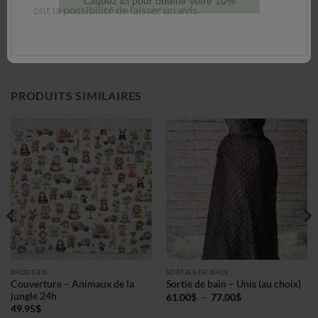
ont la possibilité de laisser un avis.
Cliquez ici pour obtenir votre 10%
PRODUITS SIMILAIRES
BRODERIE
SORTIES DE BAIN
Couverture – Animaux de la
Sortie de bain – Unis (au choix)
jungle 24h
Plage
61.00
$
–
77.00
$
de
49.95
$
prix :