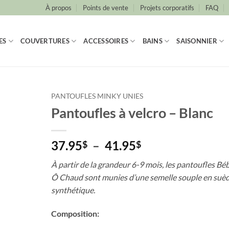
À propos
Points de vente
Projets corporatifs
FAQ
ES
COUVERTURES
ACCESSOIRES
BAINS
SAISONNIER
PANTOUFLES MINKY UNIES
Pantoufles à velcro – Blanc
Plage
37.95
–
41.95
$
$
de
À partir de la grandeur 6-9 mois, les pantoufles Bé
prix :
Ô Chaud sont munies d’une semelle souple en suè
37.95$
synthétique.
à
41.95$
Composition: