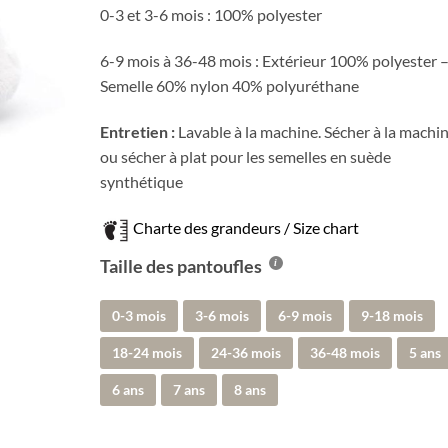
0-3 et 3-6 mois : 100% polyester
6-9 mois à 36-48 mois : Extérieur 100% polyester 
Semelle 60% nylon 40% polyuréthane
Entretien :
Lavable à la machine. Sécher à la machi
ou sécher à plat pour les semelles en suède
synthétique
Charte des grandeurs / Size chart
Taille des pantoufles
0-3 mois
3-6 mois
6-9 mois
9-18 mois
18-24 mois
24-36 mois
36-48 mois
5 ans
6 ans
7 ans
8 ans