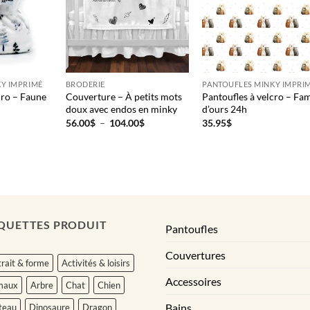
Y IMPRIMÉ
BRODERIE
PANTOUFLES MINKY IMPRI
cro – Faune
Couverture – À petits mots
Pantoufles à velcro – Fam
doux avec endos en minky
d’ours 24h
Plage
56.00
$
–
104.00
$
35.95
$
de
prix :
56.00$
à
104.00$
QUETTES PRODUIT
Pantoufles
Couvertures
rait & forme
Activités & loisirs
Accessoires
maux
Arbre
Chat
Chien
Bains
teau
Dinosaure
Dragon