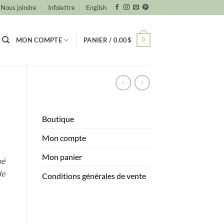
Nous joindre
Infolettre
English
0
MON COMPTE
PANIER /
0.00
$
Boutique
Mon compte
Mon panier
bé
de
Conditions générales de vente