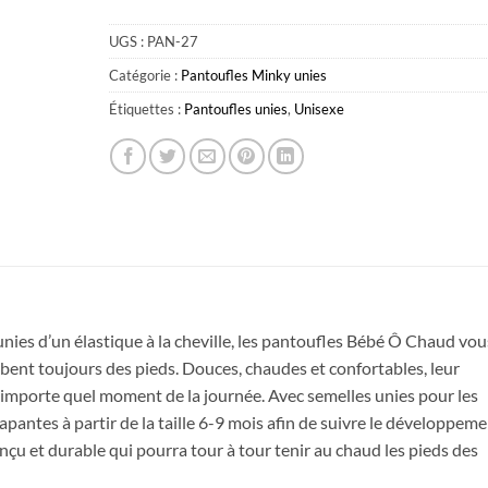
UGS :
PAN-27
Catégorie :
Pantoufles Minky unies
Étiquettes :
Pantoufles unies
,
Unisexe
Obtenez 10% de rabais
Obtenez un 10% de rabais sur votre
nies d’un élastique à la cheville, les pantoufles Bébé Ô Chaud vou
prochaine commande en vous inscrivant à
bent toujours des pieds. Douces, chaudes et confortables, leur
notre infolettre!
n’importe quel moment de la journée. Avec semelles unies pour les
apantes à partir de la taille 6-9 mois afin de suivre le développem
Courriel
*
çu et durable qui pourra tour à tour tenir au chaud les pieds des