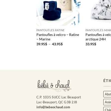
LES RATINE
PANTOUFLES RATINE
PANTOUFLES MINK
es à velcro – Ratine
Pantoufles à velcro – Ratine
Pantoufles à vel
– Marine
arctique 24H
Plage
Plage
–
43.95
$
39.95
$
–
43.95
$
33.95
$
de
de
prix :
prix :
39.95$
39.95$
à
à
43.95$
43.95$
ÉTI
Abst
C.P. 1035 SUCC Lac Beauport
Ani
Lac-Beauport, QC G3B 2J8
info@bebeochaud.com
Châ