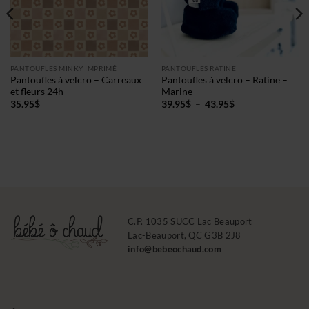
PANTOUFLES MINKY IMPRIMÉ
PANTOUFLES RATINE
Pantoufles à velcro – Carreaux
Pantoufles à velcro – Ratine –
et fleurs 24h
Marine
Plage
35.95
$
39.95
$
–
43.95
$
de
prix :
39.95$
à
43.95$
C.P. 1035 SUCC Lac Beauport
Lac-Beauport, QC G3B 2J8
info@bebeochaud.com