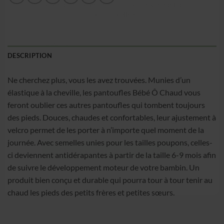
Obtenez un 10% de rabais sur votre
prochaine commande en vous inscrivant à
notre infolettre!
Courriel
*
DESCRIPTION
Ne cherchez plus, vous les avez trouvées. Munies d’un
Nom
*
élastique à la cheville, les pantoufles Bébé Ô Chaud vous
feront oublier ces autres pantoufles qui tombent toujours
des pieds. Douces, chaudes et confortables, leur ajustement à
Date de naissance
velcro permet de les porter à n’importe quel moment de la
journée. Avec semelles unies pour les tailles poupons, celles-
ci deviennent antidérapantes à partir de la taille 6-9 mois afin
Cliquez ici pour obtenir votre 10%
de suivre le développement moteur de votre bambin. Un
produit bien conçu et durable qui pourra tour à tour tenir au
chaud les pieds des petits frères et petites sœurs.