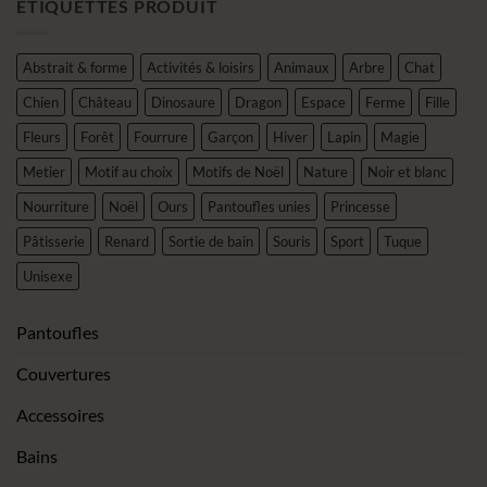
ÉTIQUETTES PRODUIT
Abstrait & forme
Activités & loisirs
Animaux
Arbre
Chat
Chien
Château
Dinosaure
Dragon
Espace
Ferme
Fille
Fleurs
Forêt
Fourrure
Garçon
Hiver
Lapin
Magie
Metier
Motif au choix
Motifs de Noël
Nature
Noir et blanc
Nourriture
Noël
Ours
Pantoufles unies
Princesse
Pâtisserie
Renard
Sortie de bain
Souris
Sport
Tuque
Unisexe
Pantoufles
Couvertures
Accessoires
Bains