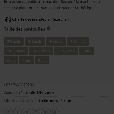
Entretien :
Lavable à la machine. Sécher à la machine ou
sécher à plat pour les semelles en suède synthétique
Charte des grandeurs / Size chart
Taille des pantoufles
0-3 mois
3-6 mois
6-9 mois
9-18 mois
18-24 mois
24-36 mois
36-48 mois
5 ans
6 ans
7 ans
8 ans
UGS :
PAN-V-20203
Catégorie :
Pantoufles Minky unies
Étiquettes :
Garçon
,
Pantoufles unies
,
Unisexe
Obtenez 10% de rabais