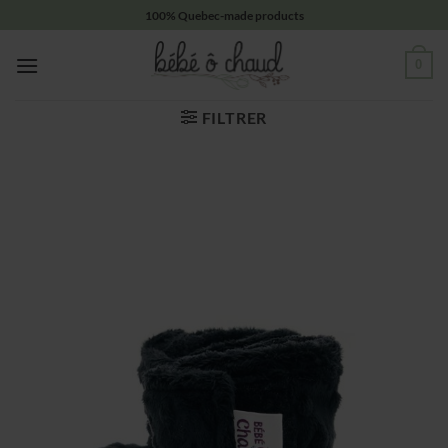
Passer
100% Quebec-made products
au
contenu
0
FILTRER