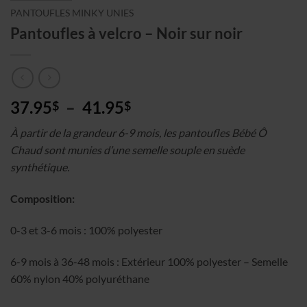
PANTOUFLES MINKY UNIES
Pantoufles à velcro – Noir sur noir
Plage
37.95
–
41.95
$
$
de
À partir de la grandeur 6-9 mois, les pantoufles Bébé Ô
prix :
Chaud sont munies d’une semelle souple en suède
37.95$
synthétique.
à
41.95$
Composition:
0-3 et 3-6 mois : 100% polyester
6-9 mois à 36-48 mois : Extérieur 100% polyester – Semelle
60% nylon 40% polyuréthane