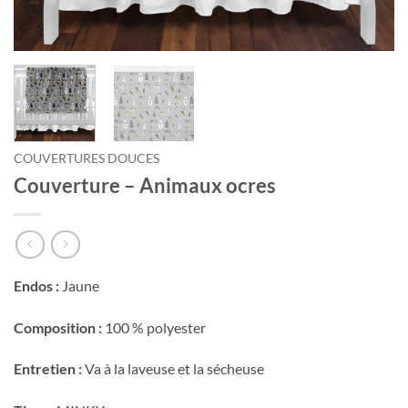
Courriel
*
Nom
*
COUVERTURES DOUCES
Date
Couverture – Animaux ocres
de
naissance
Cliquez
ici
pour
Endos :
Jaune
obtenir
votre
10%
Composition :
100 % polyester
Entretien :
Va à la laveuse et la sécheuse