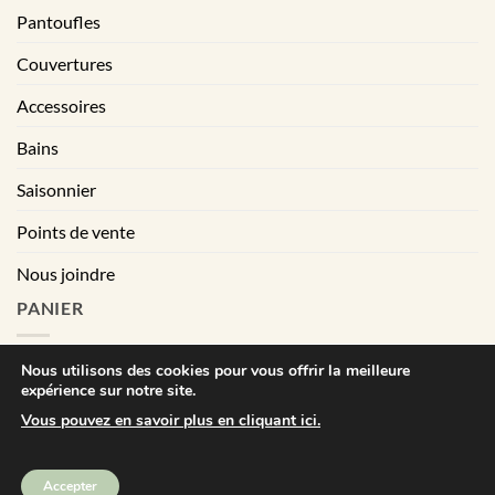
Pantoufles
Couvertures
Accessoires
Bains
Saisonnier
Points de vente
Nous joindre
PANIER
Nous utilisons des cookies pour vous offrir la meilleure
expérience sur notre site.
|
Conditions générales de vente
Déclaration de confidentialité
Vous pouvez en savoir plus en cliquant ici.
Visa
MasterCard
PayPal
Square
Accepter
Bébé Ô Chaud © Tout droits réservés | All right reserved. 2025