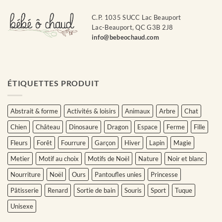
C.P. 1035 SUCC Lac Beauport
Lac-Beauport, QC G3B 2J8
info@bebeochaud.com
ÉTIQUETTES PRODUIT
Abstrait & forme
Activités & loisirs
Animaux
Arbre
Chat
Chien
Château
Dinosaure
Dragon
Espace
Ferme
Fille
Fleurs
Forêt
Fourrure
Garçon
Hiver
Lapin
Magie
Metier
Motif au choix
Motifs de Noël
Nature
Noir et blanc
Nourriture
Noël
Ours
Pantoufles unies
Princesse
Pâtisserie
Renard
Sortie de bain
Souris
Sport
Tuque
Unisexe