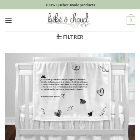
Passer
100% Quebec-made products
au
contenu
0
FILTRER