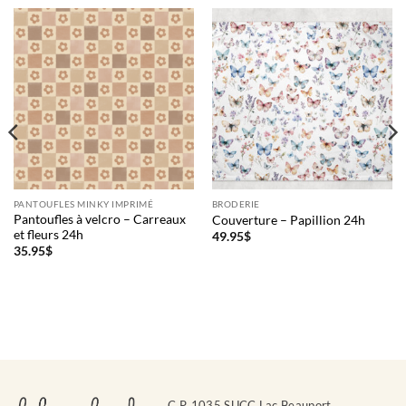
Faune arctique
Fleurs des champs
Fleurs sauvages oranges
Floral rose
Forêt mélancolique
Forêt verte
PANTOUFLES MINKY IMPRIMÉ
BRODERIE
Forêt vivante
Pantoufles à velcro – Carreaux
Couverture – Papillion 24h
et fleurs 24h
49.95
$
Gâteau aquarelle
35.95
$
Gnome de Noël
Histoire enchantée
Hockey
Jacinthe
Lapin des champs
C.P. 1035 SUCC Lac Beauport