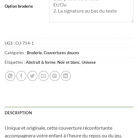
Lavande
Option broderie
Marine
Obtenez 10% de rabais
Obtenez un 10% de rabais sur votre
Noir sur noir
prochaine commande en vous inscrivant à
notre infolettre!
Rouille
UGS :
CU-754-1
Rose bébé
Courriel
*
Catégories :
Broderie
,
Couvertures douces
Sarcelle
Étiquettes :
Abstrait & forme
,
Noir et blanc
,
Unisexe
Sauge
Nom
*
Vieux rose
Animaux des bois
Date de naissance
Animaux sur la plage
Arizona
DESCRIPTION
Baleine nautique
Cliquez ici pour obtenir votre 10%
Unique et originale, cette couverture réconfortante
Ballerine
accompagnera votre enfant à l’heure du repos ou du jeu.