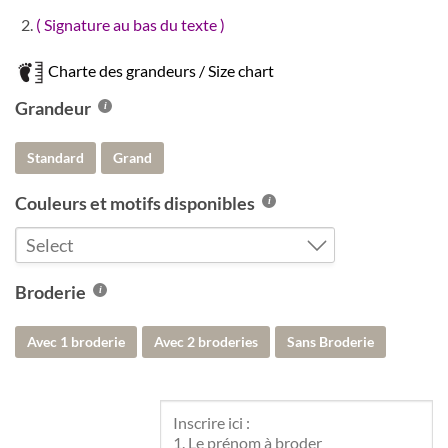
( Signature au bas du texte )
Charte des grandeurs / Size chart
Grandeur
Standard
Grand
Couleurs et motifs disponibles
Select
Blanc
Broderie
Denim
Avec 1 broderie
Avec 2 broderies
Sans Broderie
Gris argenté
Gris Charcoal
Latté