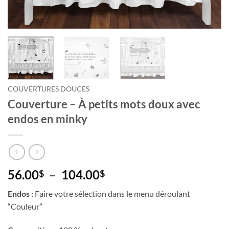
COUVERTURES DOUCES
Couverture – À petits mots doux avec
endos en minky
Plage
56.00
–
104.00
$
$
de
Endos :
Faire votre sélection dans le menu déroulant
prix :
“Couleur”
56.00$
à