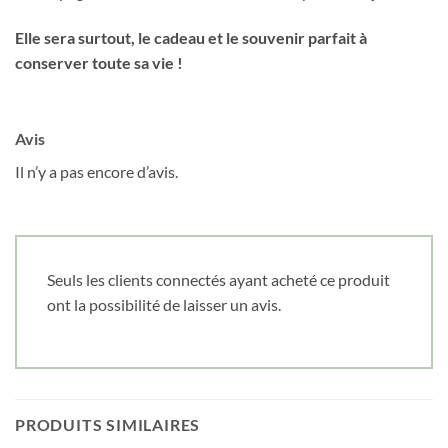
Bégonia
Elle sera surtout, le cadeau et le souvenir parfait à
Beigne, brioche et pâtisserie
conserver toute sa vie !
Bouquet tropical
Chat et balles de laine
Avis
Chat habillé
Il n’y a pas encore d’avis.
Chat moucheté
Château de princesse
Chien rigolo
Cochon aquarelle
Seuls les clients connectés ayant acheté ce produit
ont la possibilité de laisser un avis.
Cowgirl fond blanc
Décoration de Noël
Dinosaure aquarelle
Dinosaure rose et mauve
PRODUITS SIMILAIRES
Espace