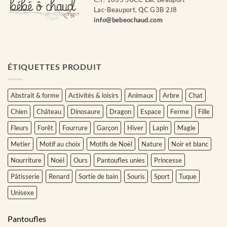
Lac-Beauport, QC G3B 2J8
Lapin rigolo
info@bebeochaud.com
Licorne Arc-en-ciel
Lion
Loup des bois
ÉTIQUETTES PRODUIT
Magnolia
Abstrait & forme
Activités & loisirs
Animaux
Arbre
Chat
Orléans (Maman Caféine)
Chien
Château
Dinosaure
Dragon
Espace
Ferme
Fille
Ours en cuisine
Fleurs
Forêt
Fourrure
Garçon
Hiver
Lapin
Magie
Panache marine
Metier
Motif au choix
Motifs de Noël
Nature
Noir et blanc
Papillon fleuri
Nourriture
Noël
Ours
Pantoufles unies
Princesse
Petit gâteau
Pâtisserie
Renard
Sortie de bain
Souris
Sport
Tuque
Regard de chien
Unisexe
Renard roux noisette
Pantoufles
Sorcier et magie