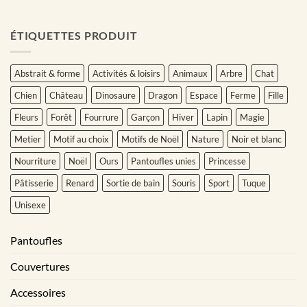
ÉTIQUETTES PRODUIT
Abstrait & forme
Activités & loisirs
Animaux
Arbre
Chat
Chien
Château
Dinosaure
Dragon
Espace
Ferme
Fille
Fleurs
Forêt
Fourrure
Garçon
Hiver
Lapin
Magie
Metier
Motif au choix
Motifs de Noël
Nature
Noir et blanc
Nourriture
Noël
Ours
Pantoufles unies
Princesse
Pâtisserie
Renard
Sortie de bain
Souris
Sport
Tuque
Unisexe
Pantoufles
Couvertures
Accessoires