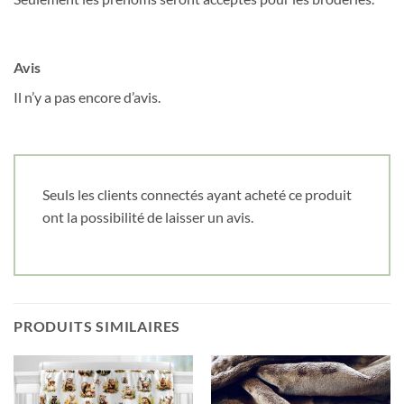
Obtenez 10% de rabais
Obtenez un 10% de rabais sur votre
prochaine commande en vous inscrivant à
notre infolettre!
Avis
Il n’y a pas encore d’avis.
Courriel
*
Nom
*
Seuls les clients connectés ayant acheté ce produit
ont la possibilité de laisser un avis.
Date de naissance
Cliquez ici pour obtenir votre 10%
PRODUITS SIMILAIRES