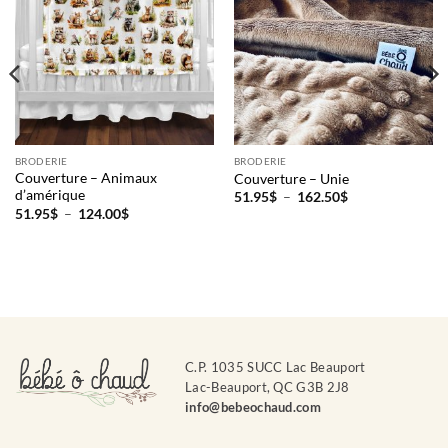
BRODERIE
BRODERIE
Couverture – Animaux
Couverture – Unie
d’amérique
Plage
51.95
$
–
162.50
$
de
Plage
51.95
$
–
124.00
$
prix :
de
51.95$
prix :
à
51.95$
162.50$
à
124.00$
C.P. 1035 SUCC Lac Beauport
Lac-Beauport, QC G3B 2J8
info@bebeochaud.com