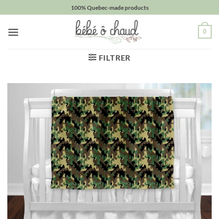
Passer
100% Quebec-made products
au
contenu
0
FILTRER