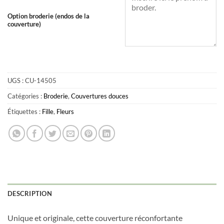
Option broderie (endos de la
couverture)
UGS :
CU-14505
Catégories :
Broderie
,
Couvertures douces
Étiquettes :
Fille
,
Fleurs
Obtenez 10% de rabais
Obtenez un 10% de rabais sur votre
prochaine commande en vous inscrivant à
notre infolettre!
DESCRIPTION
Courriel
*
Unique et originale, cette couverture réconfortante