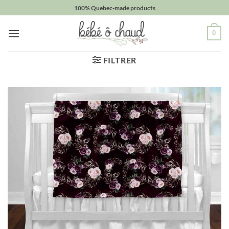
Passer
100% Quebec-made products
au
contenu
0
FILTRER