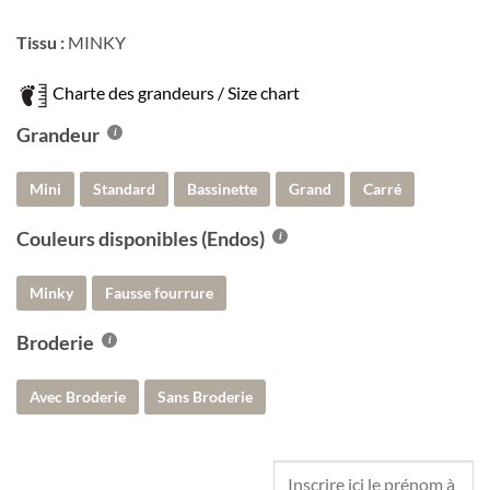
Tissu :
MINKY
Charte des grandeurs / Size chart
Grandeur
Mini
Standard
Bassinette
Grand
Carré
Couleurs disponibles (Endos)
Minky
Fausse fourrure
Broderie
Avec Broderie
Sans Broderie