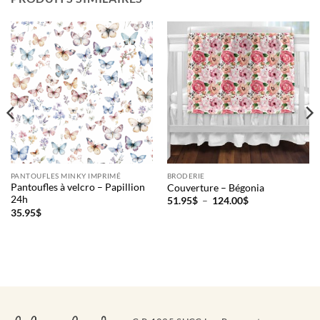
PANTOUFLES MINKY IMPRIMÉ
BRODERIE
Pantoufles à velcro – Papillion
Couverture – Bégonia
24h
Plage
51.95
$
–
124.00
$
de
35.95
$
prix :
51.95$
à
124.00$