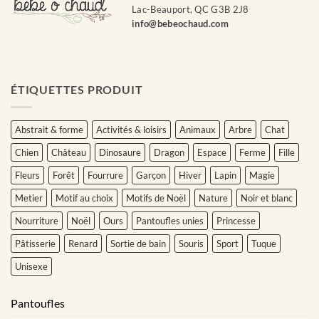
Lac-Beauport, QC G3B 2J8
info@bebeochaud.com
ÉTIQUETTES PRODUIT
Abstrait & forme
Activités & loisirs
Animaux
Arbre
Chat
Chien
Château
Dinosaure
Dragon
Espace
Ferme
Fille
Fleurs
Forêt
Fourrure
Garçon
Hiver
Lapin
Magie
Metier
Motif au choix
Motifs de Noël
Nature
Noir et blanc
Nourriture
Noël
Ours
Pantoufles unies
Princesse
Pâtisserie
Renard
Sortie de bain
Souris
Sport
Tuque
Unisexe
Pantoufles