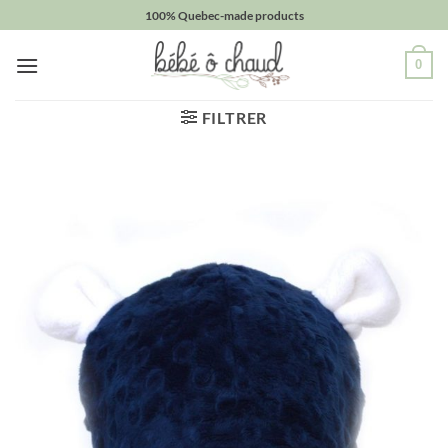
Passer
100% Quebec-made products
au
contenu
0
FILTRER