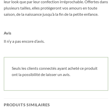
leur look que par leur confection irréprochable. Offertes dans
plusieurs tailles, elles protègeront vos amours en toute
saison, de la naissance jusqu’à la fin de la petite enfance.
Date de naissance
Avis
Cliquez ici pour obtenir votre 10%
Il n’y a pas encore d’avis.
Seuls les clients connectés ayant acheté ce produit
ont la possibilité de laisser un avis.
PRODUITS SIMILAIRES