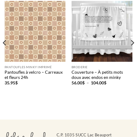
PANTOUFLES MINKY IMPRIMÉ
BRODERIE
Pantoufles à velcro – Carreaux
Couverture – À petits mots
et fleurs 24h
doux avec endos en minky
Plage
35.95
$
56.00
$
–
104.00
$
de
prix :
56.00$
à
104.00$
C.P. 1035 SUCC Lac Beauport