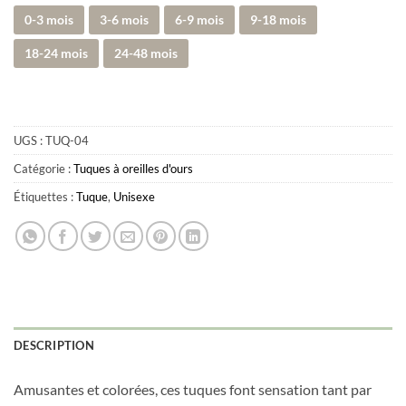
0-3 mois
3-6 mois
6-9 mois
9-18 mois
18-24 mois
24-48 mois
UGS :
TUQ-04
Catégorie :
Tuques à oreilles d'ours
Étiquettes :
Tuque
,
Unisexe
Obtenez 10% de rabais
Obtenez un 10% de rabais sur votre
prochaine commande en vous inscrivant à
notre infolettre!
Courriel
*
DESCRIPTION
Amusantes et colorées, ces tuques font sensation tant par
Nom
*