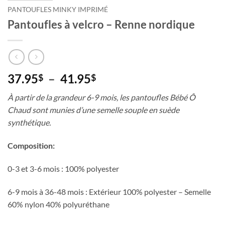
PANTOUFLES MINKY IMPRIMÉ
Pantoufles à velcro – Renne nordique
Plage
37.95
–
41.95
$
$
de
À partir de la grandeur 6-9 mois, les pantoufles Bébé Ô
prix :
Chaud sont munies d’une semelle souple en suède
37.95$
synthétique.
à
41.95$
Composition:
0-3 et 3-6 mois : 100% polyester
6-9 mois à 36-48 mois : Extérieur 100% polyester – Semelle
60% nylon 40% polyuréthane