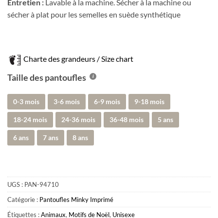
Entretien :
Lavable à la machine. Sécher à la machine ou
sécher à plat pour les semelles en suède synthétique
Charte des grandeurs / Size chart
Taille des pantoufles
0-3 mois
3-6 mois
6-9 mois
9-18 mois
18-24 mois
24-36 mois
36-48 mois
5 ans
6 ans
7 ans
8 ans
UGS :
PAN-94710
Catégorie :
Pantoufles Minky Imprimé
Étiquettes :
Animaux
,
Motifs de Noël
,
Unisexe