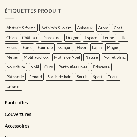
ÉTIQUETTES PRODUIT
Abstrait & forme
Activités & loisirs
Animaux
Arbre
Chat
Chien
Château
Dinosaure
Dragon
Espace
Ferme
Fille
Fleurs
Forêt
Fourrure
Garçon
Hiver
Lapin
Magie
Metier
Motif au choix
Motifs de Noël
Nature
Noir et blanc
Nourriture
Noël
Ours
Pantoufles unies
Princesse
Pâtisserie
Renard
Sortie de bain
Souris
Sport
Tuque
Unisexe
Pantoufles
Couvertures
Accessoires