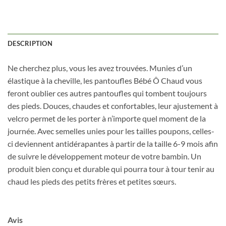
prochaine commande en vous inscrivant à
notre infolettre!
Courriel
*
DESCRIPTION
Ne cherchez plus, vous les avez trouvées. Munies d’un
Nom
*
élastique à la cheville, les pantoufles Bébé Ô Chaud vous
feront oublier ces autres pantoufles qui tombent toujours
des pieds. Douces, chaudes et confortables, leur ajustement à
Date de naissance
velcro permet de les porter à n’importe quel moment de la
journée. Avec semelles unies pour les tailles poupons, celles-
ci deviennent antidérapantes à partir de la taille 6-9 mois afin
Cliquez ici pour obtenir votre 10%
de suivre le développement moteur de votre bambin. Un
produit bien conçu et durable qui pourra tour à tour tenir au
chaud les pieds des petits frères et petites sœurs.
Avis