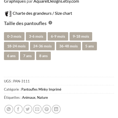
Graphiques
par
AquarelDesigns.etsy.com
Charte des grandeurs / Size chart
Taille des pantoufles
0-3 mois
3-6 mois
6-9 mois
9-18 mois
18-24 mois
24-36 mois
36-48 mois
5 ans
6 ans
7 ans
8 ans
UGS :
PAN-3111
Catégorie :
Pantoufles Minky Imprimé
Étiquettes :
Animaux
,
Nature
Obtenez 10% de rabais
Obtenez un 10% de rabais sur votre