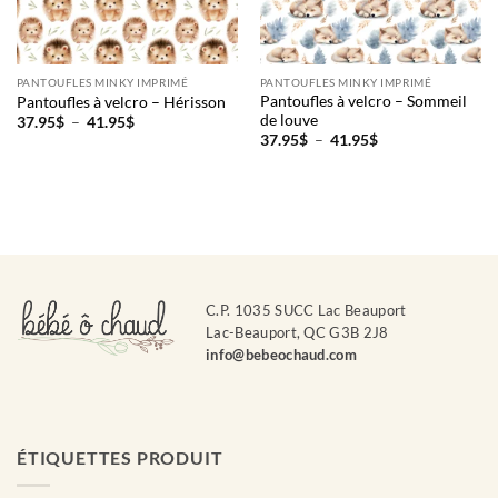
PANTOUFLES MINKY IMPRIMÉ
PANTOUFLES MINKY IMPRIMÉ
Pantoufles à velcro – Sommeil
Pantoufles à velcro – Hérisson
de louve
Plage
37.95
$
–
41.95
$
de
Plage
37.95
$
–
41.95
$
prix :
de
37.95$
prix :
à
37.95$
41.95$
à
41.95$
C.P. 1035 SUCC Lac Beauport
Lac-Beauport, QC G3B 2J8
info@bebeochaud.com
ÉTIQUETTES PRODUIT