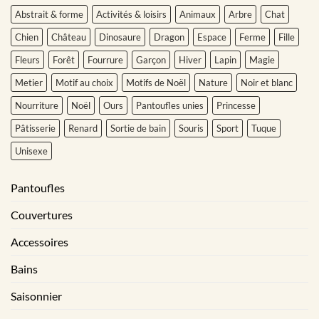
Abstrait & forme
Activités & loisirs
Animaux
Arbre
Chat
Chien
Château
Dinosaure
Dragon
Espace
Ferme
Fille
Fleurs
Forêt
Fourrure
Garçon
Hiver
Lapin
Magie
Metier
Motif au choix
Motifs de Noël
Nature
Noir et blanc
Nourriture
Noël
Ours
Pantoufles unies
Princesse
Pâtisserie
Renard
Sortie de bain
Souris
Sport
Tuque
Unisexe
Pantoufles
Couvertures
Accessoires
Bains
Saisonnier