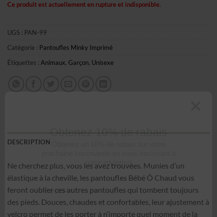
Ce produit est actuellement en rupture et indisponible.
UGS :
PAN-99
Catégorie :
Pantoufles Minky Imprimé
Étiquettes :
Animaux
,
Garçon
,
Unisexe
Obtenez 10% de rabais
DESCRIPTION
Obtenez un 10% de rabais sur votre
prochaine commande en vous inscrivant à
Ne cherchez plus, vous les avez trouvées. Munies d’un
notre infolettre!
élastique à la cheville, les pantoufles Bébé Ô Chaud vous
feront oublier ces autres pantoufles qui tombent toujours
Courriel
*
des pieds. Douces, chaudes et confortables, leur ajustement à
velcro permet de les porter à n’importe quel moment de la