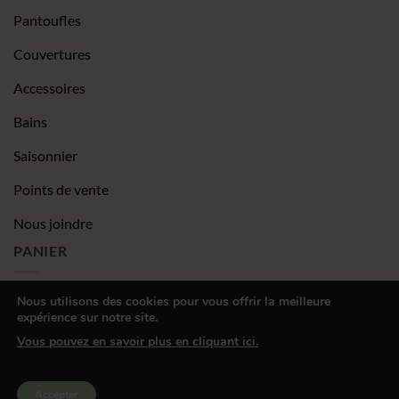
Pantoufles
Couvertures
Accessoires
Bains
Saisonnier
Points de vente
Nous joindre
PANIER
Nous utilisons des cookies pour vous offrir la meilleure
expérience sur notre site.
|
Conditions générales de vente
Déclaration de confidentialité
Vous pouvez en savoir plus en cliquant ici.
Visa
MasterCard
PayPal
Square
Accepter