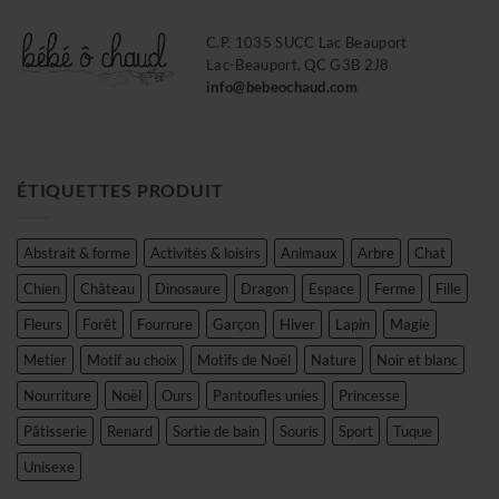
C.P. 1035 SUCC Lac Beauport
Lac-Beauport, QC G3B 2J8
info@bebeochaud.com
ÉTIQUETTES PRODUIT
Abstrait & forme
Activités & loisirs
Animaux
Arbre
Chat
Chien
Château
Dinosaure
Dragon
Espace
Ferme
Fille
Fleurs
Forêt
Fourrure
Garçon
Hiver
Lapin
Magie
Metier
Motif au choix
Motifs de Noël
Nature
Noir et blanc
Nourriture
Noël
Ours
Pantoufles unies
Princesse
Pâtisserie
Renard
Sortie de bain
Souris
Sport
Tuque
Unisexe