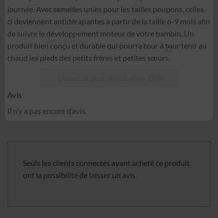
journée. Avec semelles unies pour les tailles poupons, celles-
Nom
*
ci deviennent antidérapantes à partir de la taille 6-9 mois afin
de suivre le développement moteur de votre bambin. Un
produit bien conçu et durable qui pourra tour à tour tenir au
Date de naissance
chaud les pieds des petits frères et petites sœurs.
Cliquez ici pour obtenir votre 10%
Avis
Il n’y a pas encore d’avis.
Seuls les clients connectés ayant acheté ce produit
ont la possibilité de laisser un avis.