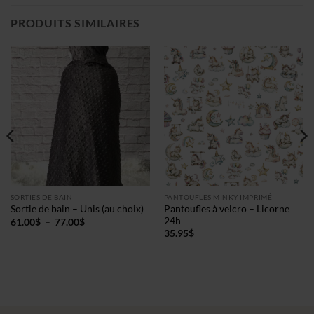
PRODUITS SIMILAIRES
SORTIES DE BAIN
PANTOUFLES MINKY IMPRIMÉ
Pantoufles à velcro – Licorne
Sortie de bain – Unis (au choix)
24h
Plage
61.00
$
–
77.00
$
de
35.95
$
prix :
61.00$
à
77.00$