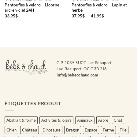
Pantoufles à velcro – Licorne
Pantoufles à velcro – Lapin et
arc-en-ciel 24H
herbe
Plage
33.95
$
37.95
$
–
41.95
$
de
prix :
37.95$
à
41.95$
C.P. 1035 SUCC Lac Beauport
Lac-Beauport, QC G3B 2J8
info@bebeochaud.com
ÉTIQUETTES PRODUIT
Abstrait & forme
Activités & loisirs
Animaux
Arbre
Chat
Chien
Château
Dinosaure
Dragon
Espace
Ferme
Fille