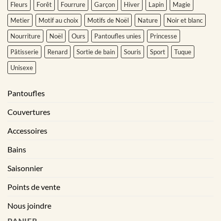
Fleurs
Forêt
Fourrure
Garçon
Hiver
Lapin
Magie
Metier
Motif au choix
Motifs de Noël
Nature
Noir et blanc
Nourriture
Noël
Ours
Pantoufles unies
Princesse
Pâtisserie
Renard
Sortie de bain
Souris
Sport
Tuque
Unisexe
Pantoufles
Couvertures
Accessoires
Bains
Saisonnier
Points de vente
Nous joindre
PANIER