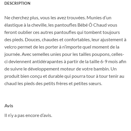
DESCRIPTION
Courriel
*
Ne cherchez plus, vous les avez trouvées. Munies d’un
élastique à la cheville, les pantoufles Bébé Ô Chaud vous
feront oublier ces autres pantoufles qui tombent toujours
Nom
*
des pieds. Douces, chaudes et confortables, leur ajustement à
velcro permet de les porter à n’importe quel moment de la
journée. Avec semelles unies pour les tailles poupons, celles-
Date de naissance
ci deviennent antidérapantes à partir de la taille 6-9 mois afin
de suivre le développement moteur de votre bambin. Un
produit bien conçu et durable qui pourra tour à tour tenir au
Cliquez ici pour obtenir votre 10%
chaud les pieds des petits frères et petites sœurs.
Avis
Il n’y a pas encore d’avis.