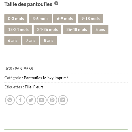
Taille des pantoufles
0-3 mois
3-6 mois
6-9 mois
9-18 mois
18-24 mois
24-36 mois
36-48 mois
5 ans
6 ans
7 ans
8 ans
UGS :
PAN-9565
Catégorie :
Pantoufles Minky Imprimé
Étiquettes :
Fille
,
Fleurs
Obtenez 10% de rabais
Obtenez un 10% de rabais sur votre
prochaine commande en vous inscrivant à
notre infolettre!