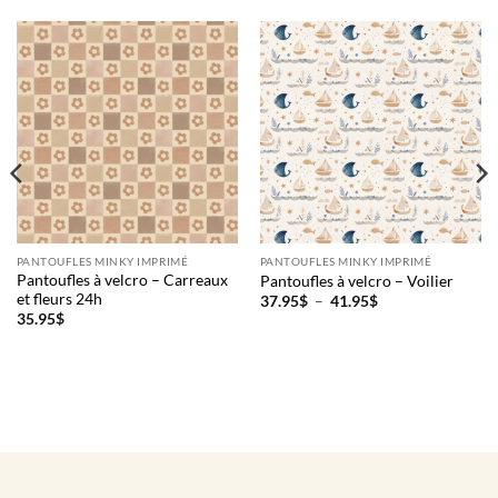
PANTOUFLES MINKY IMPRIMÉ
PANTOUFLES MINKY IMPRIMÉ
Pantoufles à velcro – Carreaux
Pantoufles à velcro – Voilier
et fleurs 24h
Plage
37.95
$
–
41.95
$
de
35.95
$
prix :
37.95$
à
41.95$