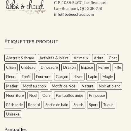
C.P. 1035 SUCC Lac Beauport
Lac-Beauport, QC G3B 2J8
info@bebeochaud.com
ÉTIQUETTES PRODUIT
Abstrait & forme
Activités & loisirs
Animaux
Arbre
Chat
Chien
Château
Dinosaure
Dragon
Espace
Ferme
Fille
Fleurs
Forêt
Fourrure
Garçon
Hiver
Lapin
Magie
Metier
Motif au choix
Motifs de Noël
Nature
Noir et blanc
Nourriture
Noël
Ours
Pantoufles unies
Princesse
Pâtisserie
Renard
Sortie de bain
Souris
Sport
Tuque
Unisexe
Pantoufles