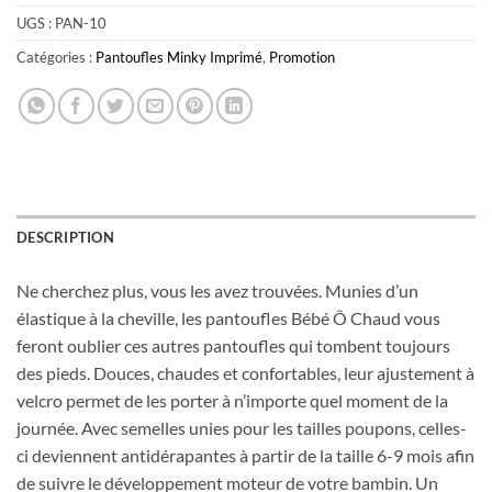
UGS :
PAN-10
Catégories :
Pantoufles Minky Imprimé
,
Promotion
DESCRIPTION
Obtenez 10% de rabais
Ne cherchez plus, vous les avez trouvées. Munies d’un
Obtenez un 10% de rabais sur votre
élastique à la cheville, les pantoufles Bébé Ô Chaud vous
prochaine commande en vous inscrivant à
feront oublier ces autres pantoufles qui tombent toujours
notre infolettre!
des pieds. Douces, chaudes et confortables, leur ajustement à
velcro permet de les porter à n’importe quel moment de la
Courriel
*
journée. Avec semelles unies pour les tailles poupons, celles-
ci deviennent antidérapantes à partir de la taille 6-9 mois afin
de suivre le développement moteur de votre bambin. Un
Nom
*