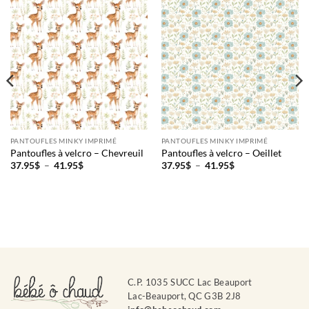
PANTOUFLES MINKY IMPRIMÉ
PANTOUFLES MINKY IMPRIMÉ
Pantoufles à velcro – Chevreuil
Pantoufles à velcro – Oeillet
Plage
Plage
37.95
$
–
41.95
$
37.95
$
–
41.95
$
de
de
prix :
prix :
37.95$
37.95$
à
à
41.95$
41.95$
C.P. 1035 SUCC Lac Beauport
Lac-Beauport, QC G3B 2J8