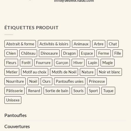
info@bebeochaud.com
ÉTIQUETTES PRODUIT
Abstrait & forme
Activités & loisirs
Animaux
Arbre
Chat
Chien
Château
Dinosaure
Dragon
Espace
Ferme
Fille
Fleurs
Forêt
Fourrure
Garçon
Hiver
Lapin
Magie
Metier
Motif au choix
Motifs de Noël
Nature
Noir et blanc
Nourriture
Noël
Ours
Pantoufles unies
Princesse
Pâtisserie
Renard
Sortie de bain
Souris
Sport
Tuque
Unisexe
Pantoufles
Couvertures