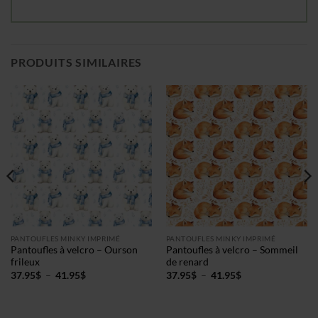
PRODUITS SIMILAIRES
PANTOUFLES MINKY IMPRIMÉ
PANTOUFLES MINKY IMPRIMÉ
Pantoufles à velcro – Ourson
Pantoufles à velcro – Sommeil
frileux
de renard
Plage
Plage
37.95
$
–
41.95
$
37.95
$
–
41.95
$
de
de
prix :
prix :
37.95$
37.95$
à
à