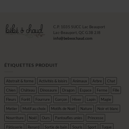
41.95$
41.95$
C.P. 1035 SUCC Lac Beauport
Lac-Beauport, QC G3B 2J8
info@bebeochaud.com
ÉTIQUETTES PRODUIT
Abstrait & forme
Activités & loisirs
Animaux
Arbre
Chat
Chien
Château
Dinosaure
Dragon
Espace
Ferme
Fille
Fleurs
Forêt
Fourrure
Garçon
Hiver
Lapin
Magie
Metier
Motif au choix
Motifs de Noël
Nature
Noir et blanc
Nourriture
Noël
Ours
Pantoufles unies
Princesse
Pâtisserie
Renard
Sortie de bain
Souris
Sport
Tuque