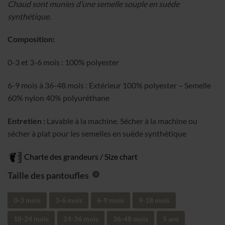
Chaud sont munies d’une semelle souple en suède
37.95$
synthétique.
à
41.95$
Composition:
0-3 et 3-6 mois : 100% polyester
6-9 mois à 36-48 mois : Extérieur 100% polyester – Semelle
60% nylon 40% polyuréthane
Entretien :
Lavable à la machine. Sécher à la machine ou
sécher à plat pour les semelles en suède synthétique
Charte des grandeurs / Size chart
Taille des pantoufles
0-3 mois
3-6 mois
6-9 mois
9-18 mois
18-24 mois
24-36 mois
36-48 mois
5 ans