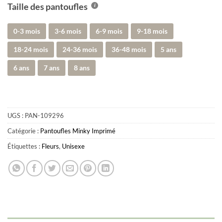
Taille des pantoufles
0-3 mois
3-6 mois
6-9 mois
9-18 mois
18-24 mois
24-36 mois
36-48 mois
5 ans
6 ans
7 ans
8 ans
UGS :
PAN-109296
Catégorie :
Pantoufles Minky Imprimé
Étiquettes :
Fleurs
,
Unisexe
Obtenez 10% de rabais
Obtenez un 10% de rabais sur votre
prochaine commande en vous inscrivant à
notre infolettre!