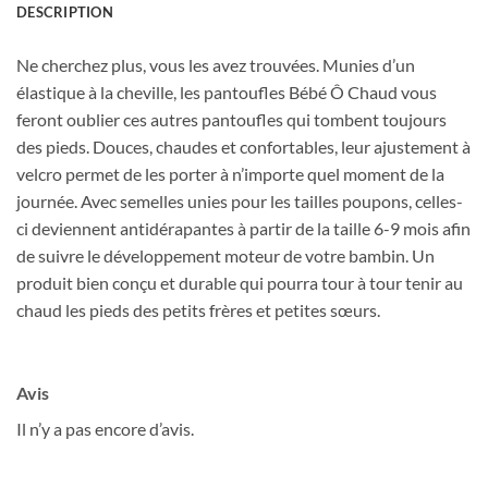
DESCRIPTION
Courriel
*
Ne cherchez plus, vous les avez trouvées. Munies d’un
élastique à la cheville, les pantoufles Bébé Ô Chaud vous
feront oublier ces autres pantoufles qui tombent toujours
Nom
*
des pieds. Douces, chaudes et confortables, leur ajustement à
velcro permet de les porter à n’importe quel moment de la
journée. Avec semelles unies pour les tailles poupons, celles-
Date de naissance
ci deviennent antidérapantes à partir de la taille 6-9 mois afin
de suivre le développement moteur de votre bambin. Un
produit bien conçu et durable qui pourra tour à tour tenir au
Cliquez ici pour obtenir votre 10%
chaud les pieds des petits frères et petites sœurs.
Avis
Il n’y a pas encore d’avis.