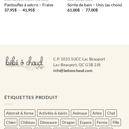
Pantoufles à velcro – Fraise
Sortie de bain – Unis (au choix)
Plage
Plage
37.95
$
–
41.95
$
61.00
$
–
77.00
$
de
de
prix :
prix :
37.95$
61.00$
à
à
41.95$
77.00$
C.P. 1035 SUCC Lac Beauport
Lac-Beauport, QC G3B 2J8
info@bebeochaud.com
ÉTIQUETTES PRODUIT
Abstrait & forme
Activités & loisirs
Animaux
Arbre
Chat
Chien
Château
Dinosaure
Dragon
Espace
Ferme
Fille