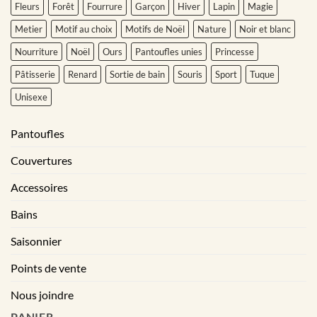
Fleurs
Forêt
Fourrure
Garçon
Hiver
Lapin
Magie
Metier
Motif au choix
Motifs de Noël
Nature
Noir et blanc
Nourriture
Noël
Ours
Pantoufles unies
Princesse
Pâtisserie
Renard
Sortie de bain
Souris
Sport
Tuque
Unisexe
Pantoufles
Couvertures
Accessoires
Bains
Saisonnier
Points de vente
Nous joindre
PANIER