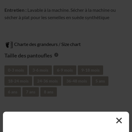
Entretien :
Lavable à la machine. Sécher à la machine ou
sécher à plat pour les semelles en suède synthétique
Charte des grandeurs / Size chart
Taille des pantoufles
0-3 mois
3-6 mois
6-9 mois
9-18 mois
18-24 mois
24-36 mois
36-48 mois
5 ans
6 ans
7 ans
8 ans
UGS :
PAN-94461
Catégorie :
Pantoufles Minky Imprimé