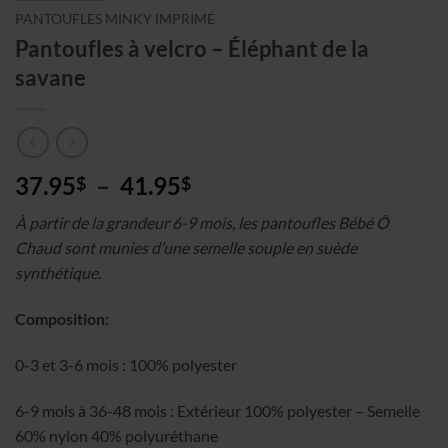
PANTOUFLES MINKY IMPRIMÉ
Pantoufles à velcro – Éléphant de la
savane
Plage
37.95
–
41.95
$
$
de
À partir de la grandeur 6-9 mois, les pantoufles Bébé Ô
prix :
Chaud sont munies d’une semelle souple en suède
37.95$
synthétique.
à
41.95$
Composition:
0-3 et 3-6 mois : 100% polyester
6-9 mois à 36-48 mois : Extérieur 100% polyester – Semelle
60% nylon 40% polyuréthane