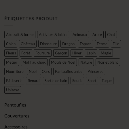
ÉTIQUETTES PRODUIT
Abstrait & forme
Activités & loisirs
Animaux
Arbre
Chat
Chien
Château
Dinosaure
Dragon
Espace
Ferme
Fille
Fleurs
Forêt
Fourrure
Garçon
Hiver
Lapin
Magie
Metier
Motif au choix
Motifs de Noël
Nature
Noir et blanc
Nourriture
Noël
Ours
Pantoufles unies
Princesse
Pâtisserie
Renard
Sortie de bain
Souris
Sport
Tuque
Unisexe
Pantoufles
Couvertures
Accessoires