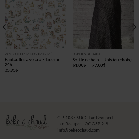
PANTOUFLES MINKY IMPRIMÉ
SORTIES DE BAIN
Pantoufles à velcro – Licorne
Sortie de bain – Unis (au choix)
24h
Plage
61.00
$
–
77.00
$
de
35.95
$
prix :
61.00$
à
77.00$
C.P. 1035 SUCC Lac Beauport
Lac-Beauport, QC G3B 2J8
info@bebeochaud.com