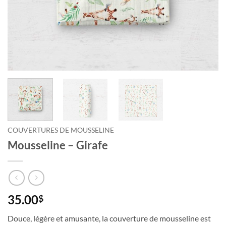
Courriel
*
Nom
*
Date
de
naissance
COUVERTURES DE MOUSSELINE
Cliquez
Mousseline – Girafe
ici
pour
obtenir
votre
10%
35.00
$
Douce, légère et amusante, la couverture de mousseline est