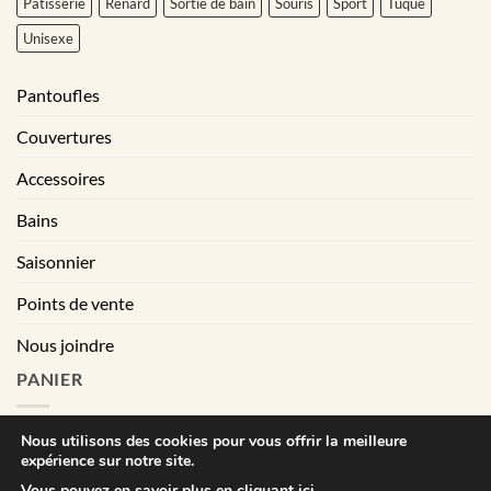
Pâtisserie
Renard
Sortie de bain
Souris
Sport
Tuque
Unisexe
Pantoufles
Couvertures
Accessoires
Bains
Saisonnier
Points de vente
Nous joindre
PANIER
Nous utilisons des cookies pour vous offrir la meilleure
expérience sur notre site.
|
Conditions générales de vente
Déclaration de confidentialité
Vous pouvez en savoir plus en cliquant ici.