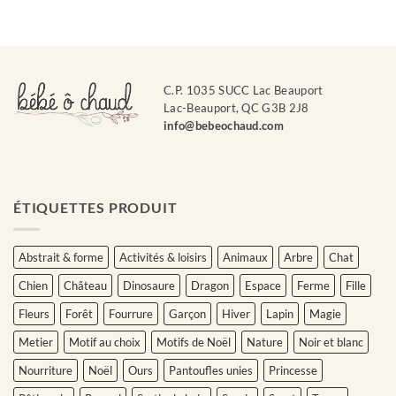
C.P. 1035 SUCC Lac Beauport
Lac-Beauport, QC G3B 2J8
info@bebeochaud.com
ÉTIQUETTES PRODUIT
Abstrait & forme
Activités & loisirs
Animaux
Arbre
Chat
Chien
Château
Dinosaure
Dragon
Espace
Ferme
Fille
Fleurs
Forêt
Fourrure
Garçon
Hiver
Lapin
Magie
Metier
Motif au choix
Motifs de Noël
Nature
Noir et blanc
Nourriture
Noël
Ours
Pantoufles unies
Princesse