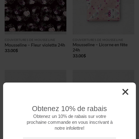
COUVERTURES DE MOUSSELINE
COUVERTURES DE MOUSSELINE
Mousseline – Licorne en fête
Mousseline – Fleur violette 24h
24h
33.00
$
33.00
$
Obtenez 10% de rabais
Obtenez un 10% de rabais sur votre
prochaine commande en vous inscrivant à
notre infolettre!
COUVERTURES DE MOUSSELINE
COUVERTURES DE MOUSSELINE