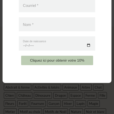
Mousseline – Ours de Noël 24h
Mousseline – Pieuvre
Courriel
*
33.00
$
33.00
$
Nom
*
C.P. 1035 SUCC Lac Beauport
Date de naissance
Lac-Beauport, QC G3B 2J8
info@bebeochaud.com
Cliquez ici pour obtenir votre 10%
ÉTIQUETTES PRODUIT
Abstrait & forme
Activités & loisirs
Animaux
Arbre
Chat
Chien
Château
Dinosaure
Dragon
Espace
Ferme
Fille
Fleurs
Forêt
Fourrure
Garçon
Hiver
Lapin
Magie
Metier
Motif au choix
Motifs de Noël
Nature
Noir et blanc