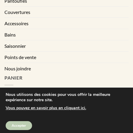
Pantoufles
Couvertures
Accessoires
Bains
Saisonnier
Points de vente
Nous joindre
PANIER
Nous utilisons des cookies pour vous offrir la meilleure
expérience sur notre site.
|
Conditions générales de vente
Déclaration de confidentialité
Vous pouvez en savoir plus en cliquant ici.
Visa
MasterCard
PayPal
Square
Accepter
Bébé Ô Chaud © Tout droits réservés | All right reserved. 2025