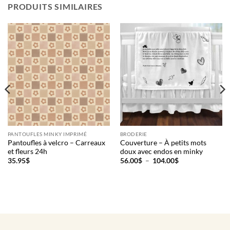
PRODUITS SIMILAIRES
PANTOUFLES MINKY IMPRIMÉ
BRODERIE
Pantoufles à velcro – Carreaux
Couverture – À petits mots
et fleurs 24h
doux avec endos en minky
Plage
35.95
$
56.00
$
–
104.00
$
de
prix :
56.00$
à
104.00$