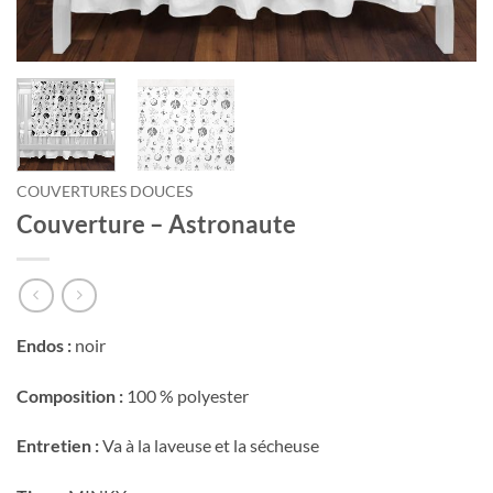
Courriel
*
Nom
*
COUVERTURES DOUCES
Date
Couverture – Astronaute
de
naissance
Cliquez
ici
pour
Endos :
noir
obtenir
votre
10%
Composition :
100 % polyester
Entretien :
Va à la laveuse et la sécheuse