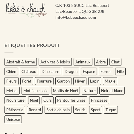
C.P. 1035 SUCC Lac Beauport
Lac-Beauport, QC G3B 2J8
info@bebeochaud.com
ÉTIQUETTES PRODUIT
Abstrait & forme
Activités & loisirs
Animaux
Arbre
Chat
Chien
Château
Dinosaure
Dragon
Espace
Ferme
Fille
Fleurs
Forêt
Fourrure
Garçon
Hiver
Lapin
Magie
Metier
Motif au choix
Motifs de Noël
Nature
Noir et blanc
Nourriture
Noël
Ours
Pantoufles unies
Princesse
Pâtisserie
Renard
Sortie de bain
Souris
Sport
Tuque
Unisexe