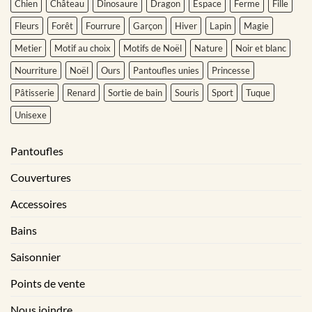
Chien
Château
Dinosaure
Dragon
Espace
Ferme
Fille
Fleurs
Forêt
Fourrure
Garçon
Hiver
Lapin
Magie
Metier
Motif au choix
Motifs de Noël
Nature
Noir et blanc
Nourriture
Noël
Ours
Pantoufles unies
Princesse
Pâtisserie
Renard
Sortie de bain
Souris
Sport
Tuque
Unisexe
Pantoufles
Couvertures
Accessoires
Bains
Saisonnier
Points de vente
Nous joindre