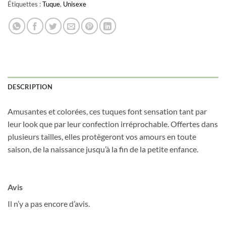
Étiquettes :
Tuque
,
Unisexe
Obtenez 10% de rabais
Obtenez un 10% de rabais sur votre
DESCRIPTION
prochaine commande en vous inscrivant à
notre infolettre!
Amusantes et colorées, ces tuques font sensation tant par
leur look que par leur confection irréprochable. Offertes dans
Courriel
*
plusieurs tailles, elles protègeront vos amours en toute
saison, de la naissance jusqu’à la fin de la petite enfance.
Nom
*
Avis
Il n’y a pas encore d’avis.
Date de naissance