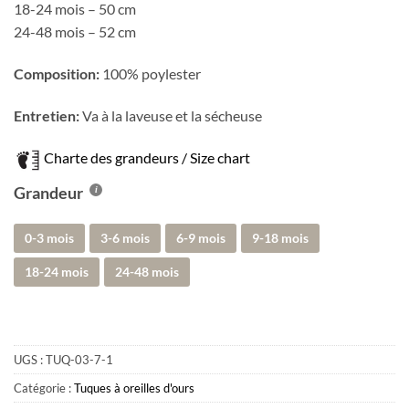
18-24 mois – 50 cm
24-48 mois – 52 cm
Composition:
100% poylester
Entretien:
Va à la laveuse et la sécheuse
Charte des grandeurs / Size chart
Grandeur
0-3 mois
3-6 mois
6-9 mois
9-18 mois
18-24 mois
24-48 mois
UGS :
TUQ-03-7-1
Catégorie :
Tuques à oreilles d'ours