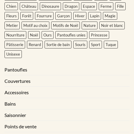
Chien
Château
Dinosaure
Dragon
Espace
Ferme
Fille
Fleurs
Forêt
Fourrure
Garçon
Hiver
Lapin
Magie
Metier
Motif au choix
Motifs de Noël
Nature
Noir et blanc
Nourriture
Noël
Ours
Pantoufles unies
Princesse
Pâtisserie
Renard
Sortie de bain
Souris
Sport
Tuque
Unisexe
Pantoufles
Couvertures
Accessoires
Bains
Saisonnier
Points de vente