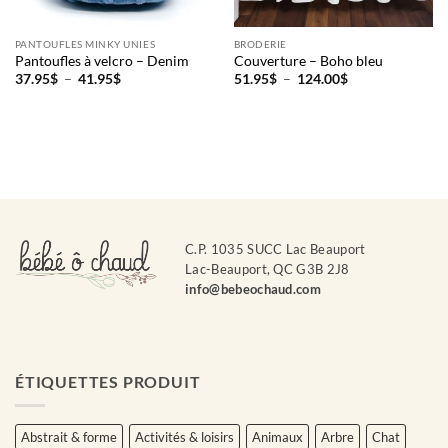
PANTOUFLES MINKY UNIES
BRODERIE
Pantoufles à velcro – Denim
Couverture – Boho bleu
Plage
Plage
37.95
$
–
41.95
$
51.95
$
–
124.00
$
de
de
prix :
prix :
37.95$
51.95$
à
à
41.95$
124.00$
C.P. 1035 SUCC Lac Beauport
Lac-Beauport, QC G3B 2J8
info@bebeochaud.com
ÉTIQUETTES PRODUIT
Abstrait & forme
Activités & loisirs
Animaux
Arbre
Chat