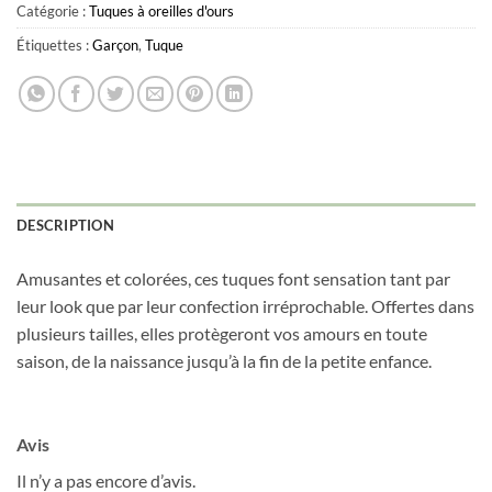
Catégorie :
Tuques à oreilles d'ours
Étiquettes :
Garçon
,
Tuque
Obtenez 10% de rabais
Obtenez un 10% de rabais sur votre
DESCRIPTION
prochaine commande en vous inscrivant à
notre infolettre!
Amusantes et colorées, ces tuques font sensation tant par
leur look que par leur confection irréprochable. Offertes dans
Courriel
*
plusieurs tailles, elles protègeront vos amours en toute
saison, de la naissance jusqu’à la fin de la petite enfance.
Nom
*
Avis
Date de naissance
Il n’y a pas encore d’avis.