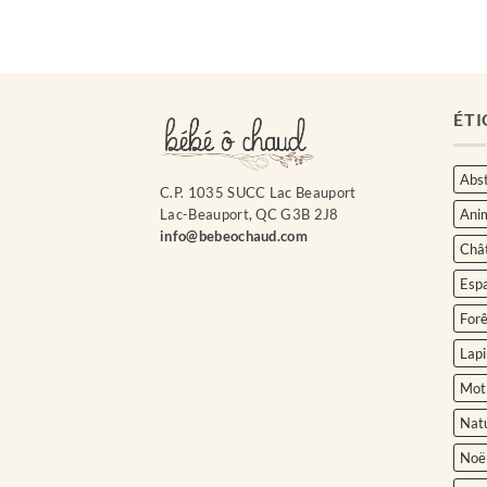
ÉTI
Abst
C.P. 1035 SUCC Lac Beauport
Ani
Lac-Beauport, QC G3B 2J8
info@bebeochaud.com
Châ
Esp
Forê
Lapi
Moti
Nat
Noë