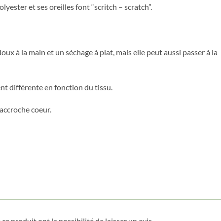
yester et ses oreilles font “scritch – scratch”.
doux à la main et un séchage à plat, mais elle peut aussi passer à la
Obtenez 10% de rabais
nt différente en fonction du tissu.
Obtenez un 10% de rabais sur votre
prochaine commande en vous inscrivant à
notre infolettre!
’accroche coeur.
Courriel
*
Nom
*
Date de naissance
ce produit ont la possibilité de laisser un avis.