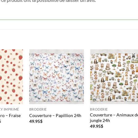
Cliquez ici pour obtenir votre 10%
Y IMPRIMÉ
BRODERIE
BRODERIE
Couverture – Animaux de
ro – Fraise
Couverture – Papillion 24h
jungle 24h
Plage
$
49.95
$
de
49.95
$
prix :
37.95$