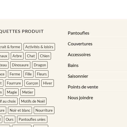
à
41.95$
QUETTES PRODUIT
Pantoufles
Couvertures
rait & forme
Activités & loisirs
Accessoires
maux
Arbre
Chat
Chien
Bains
teau
Dinosaure
Dragon
ace
Ferme
Fille
Fleurs
Saisonnier
t
Fourrure
Garçon
Hiver
Points de vente
n
Magie
Metier
Nous joindre
f au choix
Motifs de Noël
ure
Noir et blanc
Nourriture
l
Ours
Pantoufles unies