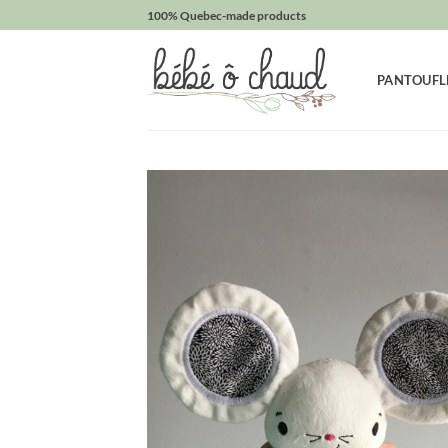
Passer
100% Quebec-made products
au
contenu
PANTOUFL