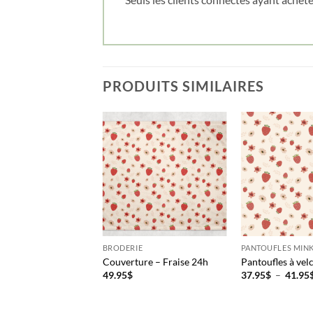
PRODUITS SIMILAIRES
E
BRODERIE
PANTOUFLES MINK
ure – Licorne 24h
Couverture – Fraise 24h
Pantoufles à velc
49.95
$
37.95
$
–
41.95