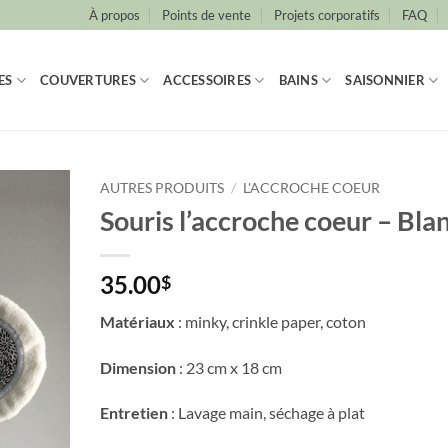
À propos
Points de vente
Projets corporatifs
FAQ
ES
COUVERTURES
ACCESSOIRES
BAINS
SAISONNIER
AUTRES PRODUITS
/
L'ACCROCHE COEUR
Souris l’accroche coeur – Bla
35.00
$
Matériaux
:
minky, crinkle paper, coton
Dimension
: 23 cm x 18 cm
Entretien
: Lavage main, séchage à plat