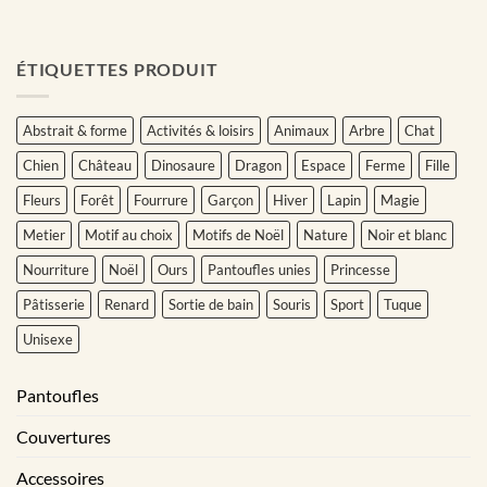
ÉTIQUETTES PRODUIT
Abstrait & forme
Activités & loisirs
Animaux
Arbre
Chat
Chien
Château
Dinosaure
Dragon
Espace
Ferme
Fille
Fleurs
Forêt
Fourrure
Garçon
Hiver
Lapin
Magie
Metier
Motif au choix
Motifs de Noël
Nature
Noir et blanc
Nourriture
Noël
Ours
Pantoufles unies
Princesse
Pâtisserie
Renard
Sortie de bain
Souris
Sport
Tuque
Unisexe
Pantoufles
Couvertures
Accessoires