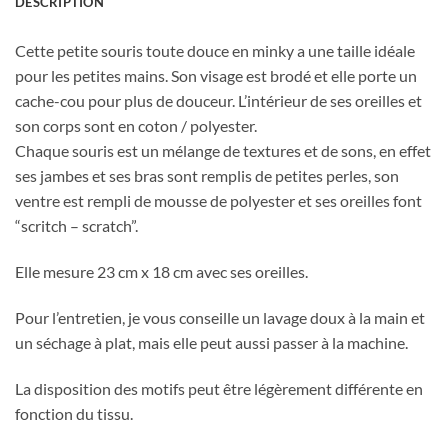
DESCRIPTION
Cette petite souris toute douce en minky a une taille idéale
pour les petites mains. Son visage est brodé et elle porte un
cache-cou pour plus de douceur. L’intérieur de ses oreilles et
son corps sont en coton / polyester.
Chaque souris est un mélange de textures et de sons, en effet
ses jambes et ses bras sont remplis de petites perles, son
ventre est rempli de mousse de polyester et ses oreilles font
“scritch – scratch”.
Obtenez 10% de rabais
Obtenez un 10% de rabais sur votre
Elle mesure 23 cm x 18 cm avec ses oreilles.
prochaine commande en vous inscrivant à
notre infolettre!
Pour l’entretien, je vous conseille un lavage doux à la main et
un séchage à plat, mais elle peut aussi passer à la machine.
Courriel
*
La disposition des motifs peut être légèrement différente en
fonction du tissu.
Nom
*