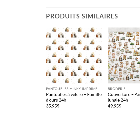
PRODUITS SIMILAIRES
E
PANTOUFLES MINKY IMPRIMÉ
BRODERIE
ure – À petits mots
Pantoufles à velcro – Famille
Couverture – An
ec endos en minky
d’ours 24h
jungle 24h
Plage
–
104.00
$
35.95
$
49.95
$
de
prix :
56.00$
à
104.00$