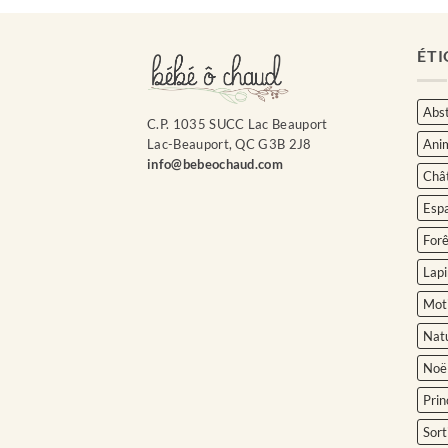
ÉTI
Abst
C.P. 1035 SUCC Lac Beauport
Ani
Lac-Beauport, QC G3B 2J8
info@bebeochaud.com
Châ
Esp
Forê
Lapi
Moti
Nat
Noë
Prin
Sort