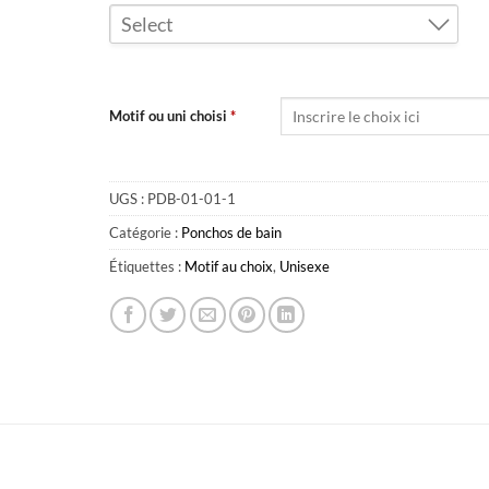
Select
Bleu ciel
Gris
Motif ou uni choisi
*
Miel
Pêche
UGS :
PDB-01-01-1
Rose bébé
Catégorie :
Ponchos de bain
Sable
Étiquettes :
Motif au choix
,
Unisexe
Vert argile
Vert sarcelle
Obtenez 10% de rabais
Obtenez un 10% de rabais sur votre
prochaine commande en vous inscrivant à
notre infolettre!