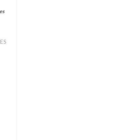
es
LES