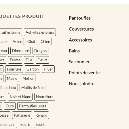
QUETTES PRODUIT
Pantoufles
Couvertures
rait & forme
Activités & loisirs
Accessoires
maux
Arbre
Chat
Chien
Bains
teau
Dinosaure
Dragon
ace
Ferme
Fille
Fleurs
Saisonnier
t
Fourrure
Garçon
Hiver
Points de vente
n
Magie
Metier
Nous joindre
f au choix
Motifs de Noël
ure
Noir et blanc
Nourriture
l
Ours
Pantoufles unies
cesse
Pâtisserie
Renard
ie de bain
Souris
Sport