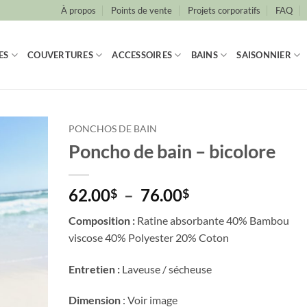
À propos
Points de vente
Projets corporatifs
FAQ
ES
COUVERTURES
ACCESSOIRES
BAINS
SAISONNIER
PONCHOS DE BAIN
Poncho de bain – bicolore
Plage
62.00
–
76.00
$
$
de
Composition
:
Ratine absorbante 40% Bambou
prix :
viscose 40% Polyester 20% Coton
62.00$
à
Entretien :
Laveuse / sécheuse
76.00$
Dimension
: Voir image