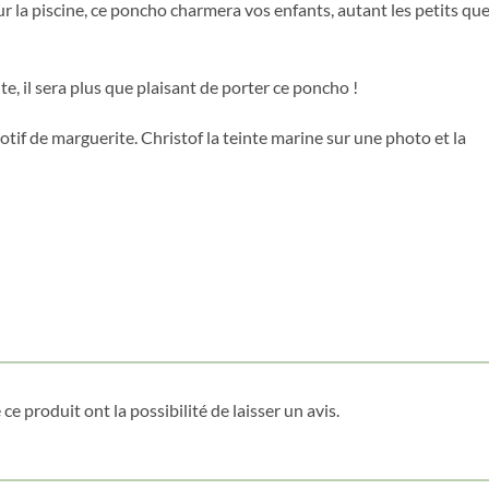
ur la piscine, ce poncho charmera vos enfants, autant les petits qu
Courriel
*
, il sera plus que plaisant de porter ce poncho !
Nom
*
motif de marguerite. Christof la teinte marine sur une photo et la
Date de naissance
Cliquez ici pour obtenir votre 10%
ce produit ont la possibilité de laisser un avis.