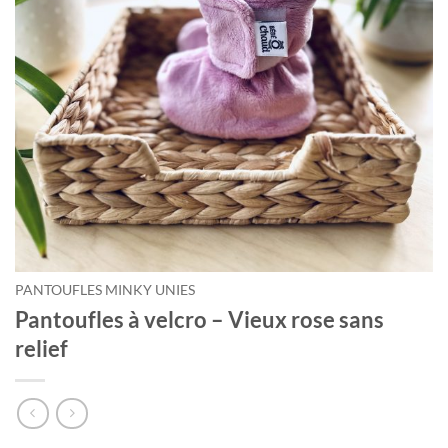
Courriel
*
Nom
*
Date
de
naissance
Cliquez
ici
PANTOUFLES MINKY UNIES
pour
obtenir
Pantoufles à velcro – Vieux rose sans
votre
relief
10%