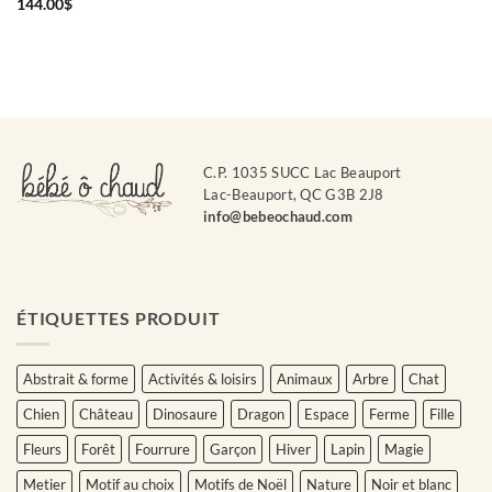
144.00
$
prix :
61.00$
à
77.00$
C.P. 1035 SUCC Lac Beauport
Lac-Beauport, QC G3B 2J8
info@bebeochaud.com
ÉTIQUETTES PRODUIT
Abstrait & forme
Activités & loisirs
Animaux
Arbre
Chat
Chien
Château
Dinosaure
Dragon
Espace
Ferme
Fille
Fleurs
Forêt
Fourrure
Garçon
Hiver
Lapin
Magie
Metier
Motif au choix
Motifs de Noël
Nature
Noir et blanc