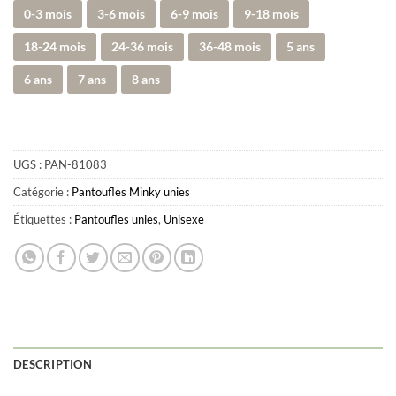
0-3 mois
3-6 mois
6-9 mois
9-18 mois
18-24 mois
24-36 mois
36-48 mois
5 ans
6 ans
7 ans
8 ans
UGS :
PAN-81083
Catégorie :
Pantoufles Minky unies
Étiquettes :
Pantoufles unies
,
Unisexe
DESCRIPTION