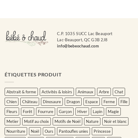
C.P. 1035 SUCC Lac Beauport
Lac-Beauport, QC G3B 2J8
info@bebeochaud.com
ÉTIQUETTES PRODUIT
Abstrait & forme
Activités & loisirs
Animaux
Arbre
Chat
Chien
Château
Dinosaure
Dragon
Espace
Ferme
Fille
Fleurs
Forêt
Fourrure
Garçon
Hiver
Lapin
Magie
Metier
Motif au choix
Motifs de Noël
Nature
Noir et blanc
Nourriture
Noël
Ours
Pantoufles unies
Princesse