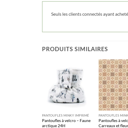
Seuls les clients connectés ayant acheté 
PRODUITS SIMILAIRES
LES MINKY IMPRIMÉ
PANTOUFLES MINKY IMPRIMÉ
PANTOUFLES MINK
es à velcro –
Pantoufles à velcro – Faune
Pantoufles à vel
 fond blanc 24H
arctique 24H
Carreaux et fleu