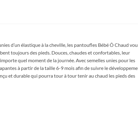
nies d’un élastique à la cheville, les pantoufles Bébé Ô Chaud vou
bent toujours des pieds. Douces, chaudes et confortables, leur
n’importe quel moment de la journée. Avec semelles unies pour les
Obtenez 10% de rabais
apantes à partir de la taille 6-9 mois afin de suivre le développem
Obtenez un 10% de rabais sur votre
çu et durable qui pourra tour à tour tenir au chaud les pieds des
prochaine commande en vous inscrivant à
notre infolettre!
Courriel
*
Nom
*