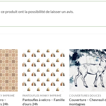
Date de naissance
ce produit ont la possibilité de laisser un avis.
Cliquez ici pour obtenir votre 10%
Y IMPRIMÉ
PANTOUFLES MINKY IMPRIMÉ
COUVERTURES DOUCES
cro –
Pantoufles à velcro – Famille
Couverture – Chevreuil 
rs 24h
d’ours 24h
montagnes