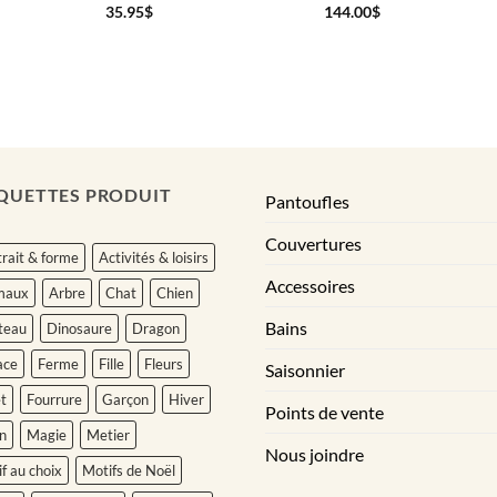
35.95
$
144.00
$
QUETTES PRODUIT
Pantoufles
Couvertures
rait & forme
Activités & loisirs
Accessoires
maux
Arbre
Chat
Chien
Bains
teau
Dinosaure
Dragon
ace
Ferme
Fille
Fleurs
Saisonnier
t
Fourrure
Garçon
Hiver
Points de vente
n
Magie
Metier
Nous joindre
f au choix
Motifs de Noël