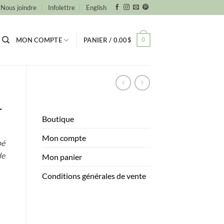
Nous joindre
Infolettre
English
0
MON COMPTE
PANIER /
0.00
$
r
Boutique
Mon compte
bé
de
Mon panier
Conditions générales de vente