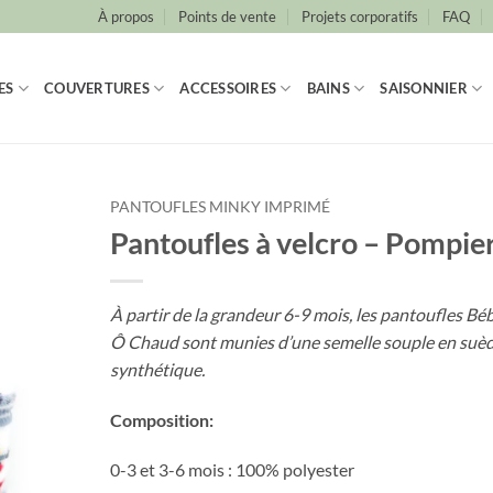
À propos
Points de vente
Projets corporatifs
FAQ
ES
COUVERTURES
ACCESSOIRES
BAINS
SAISONNIER
PANTOUFLES MINKY IMPRIMÉ
Pantoufles à velcro – Pompie
À partir de la grandeur 6-9 mois, les pantoufles Bé
Ô Chaud sont munies d’une semelle souple en suè
synthétique.
Composition:
0-3 et 3-6 mois : 100% polyester