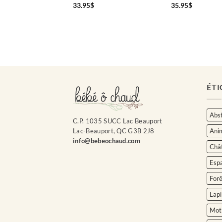
33.95
$
35.95
$
ÉTI
Abst
C.P. 1035 SUCC Lac Beauport
Ani
Lac-Beauport, QC G3B 2J8
info@bebeochaud.com
Châ
Esp
Forê
Lapi
Moti