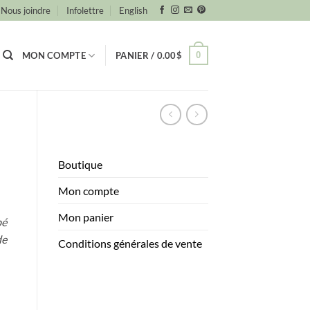
Nous joindre
Infolettre
English
0
MON COMPTE
PANIER /
0.00
$
Boutique
Mon compte
Mon panier
bé
de
Conditions générales de vente