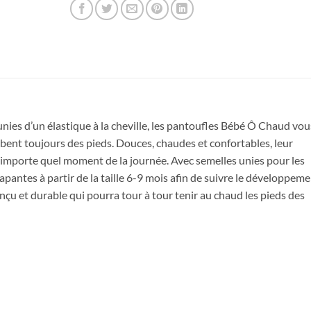
nies d’un élastique à la cheville, les pantoufles Bébé Ô Chaud vou
bent toujours des pieds. Douces, chaudes et confortables, leur
Obtenez 10% de rabais
n’importe quel moment de la journée. Avec semelles unies pour les
Obtenez un 10% de rabais sur votre
apantes à partir de la taille 6-9 mois afin de suivre le développem
prochaine commande en vous inscrivant à
notre infolettre!
çu et durable qui pourra tour à tour tenir au chaud les pieds des
Courriel
*
Nom
*