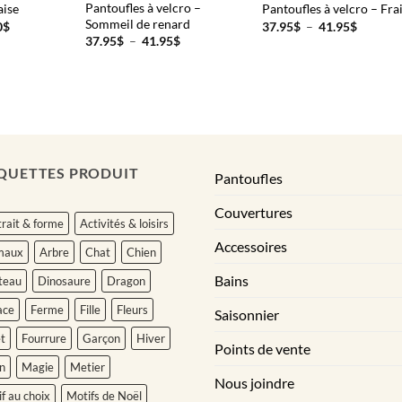
Pantoufles à velcro –
aise
Pantoufles à velcro – Fra
Sommeil de renard
Plage
Plage
0
$
37.95
$
–
41.95
$
de
de
Plage
37.95
$
–
41.95
$
prix :
prix :
de
51.95$
37.95$
prix :
à
à
37.95$
124.00$
41.95$
à
41.95$
QUETTES PRODUIT
Pantoufles
Couvertures
rait & forme
Activités & loisirs
Accessoires
maux
Arbre
Chat
Chien
Bains
teau
Dinosaure
Dragon
ace
Ferme
Fille
Fleurs
Saisonnier
t
Fourrure
Garçon
Hiver
Points de vente
n
Magie
Metier
Nous joindre
f au choix
Motifs de Noël