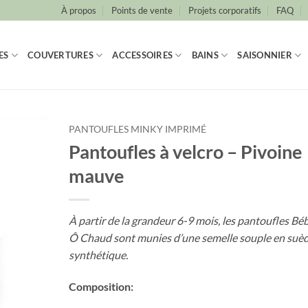
À propos
Points de vente
Projets corporatifs
FAQ
ES
COUVERTURES
ACCESSOIRES
BAINS
SAISONNIER
PANTOUFLES MINKY IMPRIMÉ
Pantoufles à velcro – Pivoine
mauve
À partir de la grandeur 6-9 mois, les pantoufles Bé
Ô Chaud sont munies d’une semelle souple en suè
synthétique.
Composition: