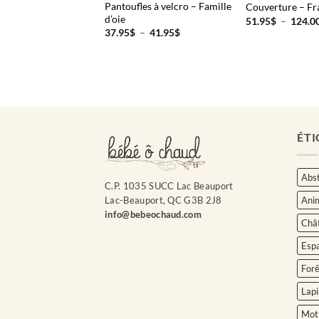
Pantoufles à velcro – Famille
ure – Licorne 24h
Couverture – Fr
d’oie
51.95
$
–
124.0
Plage
37.95
$
–
41.95
$
de
prix :
37.95$
à
41.95$
ÉTI
Abst
C.P. 1035 SUCC Lac Beauport
Ani
Lac-Beauport, QC G3B 2J8
info@bebeochaud.com
Châ
Esp
Forê
Lapi
Moti