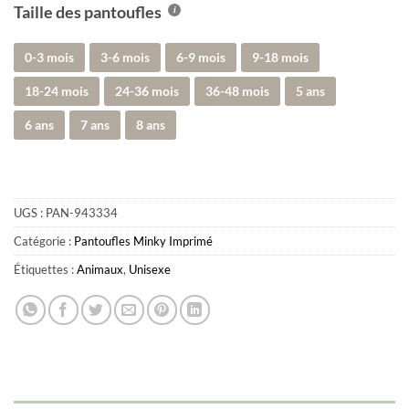
Taille des pantoufles
0-3 mois
3-6 mois
6-9 mois
9-18 mois
18-24 mois
24-36 mois
36-48 mois
5 ans
6 ans
7 ans
8 ans
UGS :
PAN-943334
Catégorie :
Pantoufles Minky Imprimé
Étiquettes :
Animaux
,
Unisexe