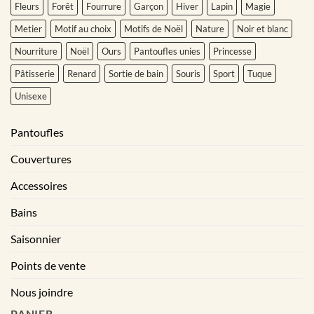
Fleurs
Forêt
Fourrure
Garçon
Hiver
Lapin
Magie
Metier
Motif au choix
Motifs de Noël
Nature
Noir et blanc
Nourriture
Noël
Ours
Pantoufles unies
Princesse
Pâtisserie
Renard
Sortie de bain
Souris
Sport
Tuque
Unisexe
Pantoufles
Couvertures
Accessoires
Bains
Saisonnier
Points de vente
Nous joindre
PANIER