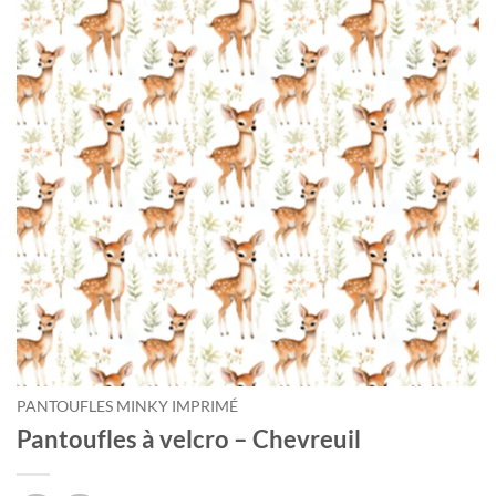
Courriel
*
Nom
*
Date
de
naissance
Cliquez
ici
pour
obtenir
votre
10%
PANTOUFLES MINKY IMPRIMÉ
Pantoufles à velcro – Chevreuil