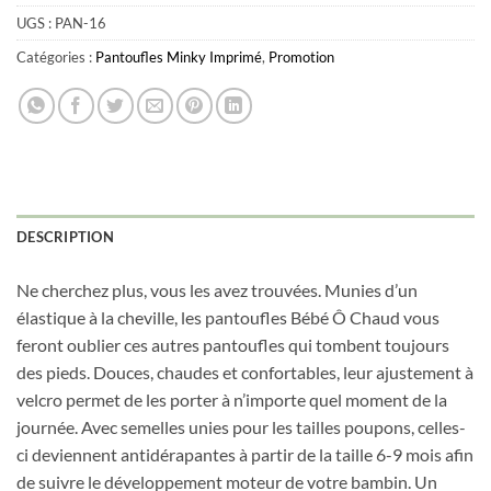
UGS :
PAN-16
Catégories :
Pantoufles Minky Imprimé
,
Promotion
DESCRIPTION
Obtenez 10% de rabais
Obtenez un 10% de rabais sur votre
Ne cherchez plus, vous les avez trouvées. Munies d’un
prochaine commande en vous inscrivant à
élastique à la cheville, les pantoufles Bébé Ô Chaud vous
notre infolettre!
feront oublier ces autres pantoufles qui tombent toujours
des pieds. Douces, chaudes et confortables, leur ajustement à
Courriel
*
velcro permet de les porter à n’importe quel moment de la
journée. Avec semelles unies pour les tailles poupons, celles-
ci deviennent antidérapantes à partir de la taille 6-9 mois afin
Nom
*
de suivre le développement moteur de votre bambin. Un