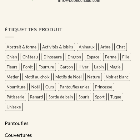
info@bebeochaud.com
ÉTIQUETTES PRODUIT
Abstrait & forme
Activités & loisirs
Animaux
Arbre
Chat
Chien
Château
Dinosaure
Dragon
Espace
Ferme
Fille
Fleurs
Forêt
Fourrure
Garçon
Hiver
Lapin
Magie
Metier
Motif au choix
Motifs de Noël
Nature
Noir et blanc
Nourriture
Noël
Ours
Pantoufles unies
Princesse
Pâtisserie
Renard
Sortie de bain
Souris
Sport
Tuque
Unisexe
Pantoufles
Couvertures