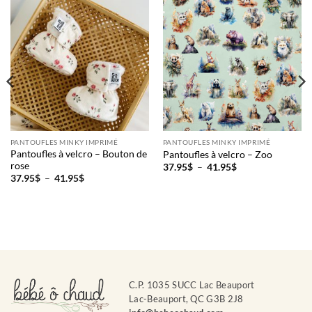
PANTOUFLES MINKY IMPRIMÉ
PANTOUFLES MINKY IMPRIMÉ
Pantoufles à velcro – Bouton de
Pantoufles à velcro – Zoo
rose
Plage
37.95
$
–
41.95
$
de
Plage
37.95
$
–
41.95
$
prix :
de
37.95$
prix :
à
37.95$
41.95$
à
41.95$
C.P. 1035 SUCC Lac Beauport
Lac-Beauport, QC G3B 2J8