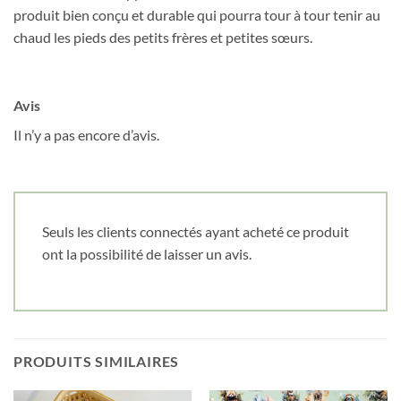
produit bien conçu et durable qui pourra tour à tour tenir au
chaud les pieds des petits frères et petites sœurs.
Date de naissance
Avis
Cliquez ici pour obtenir votre 10%
Il n’y a pas encore d’avis.
Seuls les clients connectés ayant acheté ce produit
ont la possibilité de laisser un avis.
PRODUITS SIMILAIRES