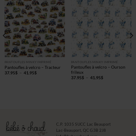
PANTOUFLES MINKY IMPRIMÉ
PANTOUFLES MINKY IMPRIMÉ
Pantoufles à velcro – Ourson
Pantoufles à velcro – Tracteur
frileux
Plage
37.95
$
–
41.95
$
de
Plage
37.95
$
–
41.95
$
prix :
de
37.95$
prix :
à
37.95$
41.95$
à
41.95$
C.P. 1035 SUCC Lac Beauport
Lac-Beauport, QC G3B 2J8