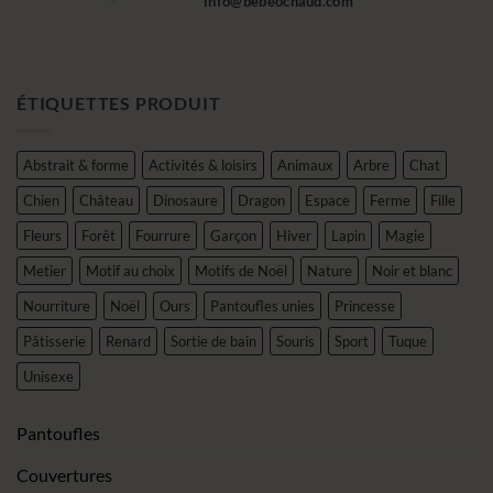
info@bebeochaud.com
ÉTIQUETTES PRODUIT
Abstrait & forme
Activités & loisirs
Animaux
Arbre
Chat
Chien
Château
Dinosaure
Dragon
Espace
Ferme
Fille
Fleurs
Forêt
Fourrure
Garçon
Hiver
Lapin
Magie
Metier
Motif au choix
Motifs de Noël
Nature
Noir et blanc
Nourriture
Noël
Ours
Pantoufles unies
Princesse
Pâtisserie
Renard
Sortie de bain
Souris
Sport
Tuque
Unisexe
Pantoufles
Couvertures