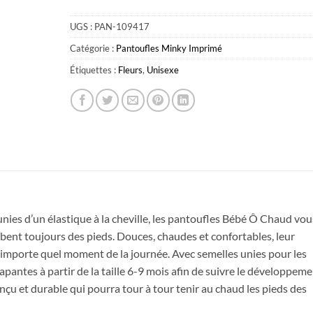
UGS :
PAN-109417
Catégorie :
Pantoufles Minky Imprimé
Étiquettes :
Fleurs
,
Unisexe
Obtenez 10% de rabais
Obtenez un 10% de rabais sur votre
nies d’un élastique à la cheville, les pantoufles Bébé Ô Chaud vou
prochaine commande en vous inscrivant à
bent toujours des pieds. Douces, chaudes et confortables, leur
notre infolettre!
n’importe quel moment de la journée. Avec semelles unies pour les
apantes à partir de la taille 6-9 mois afin de suivre le développem
Courriel
*
çu et durable qui pourra tour à tour tenir au chaud les pieds des