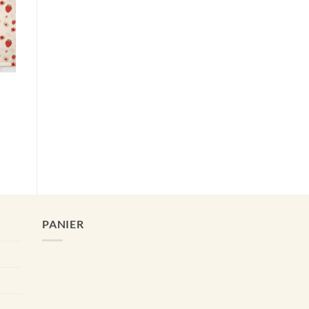
$
0$
PANIER