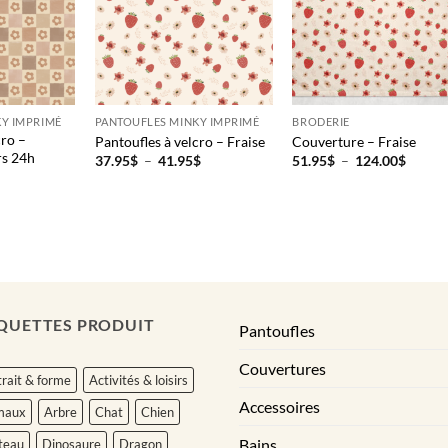
Y IMPRIMÉ
PANTOUFLES MINKY IMPRIMÉ
BRODERIE
cro –
Pantoufles à velcro – Fraise
Couverture – Fraise
rs 24h
Plage
Plage
37.95
$
–
41.95
$
51.95
$
–
124.00
$
de
de
prix :
prix :
37.95$
51.95
à
à
41.95$
124.0
QUETTES PRODUIT
Pantoufles
Couvertures
rait & forme
Activités & loisirs
Accessoires
maux
Arbre
Chat
Chien
Bains
teau
Dinosaure
Dragon