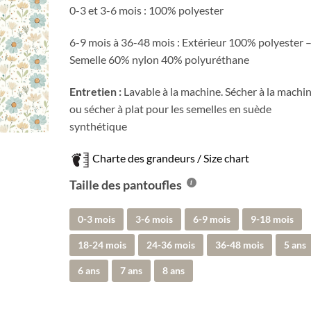
0-3 et 3-6 mois : 100% polyester
6-9 mois à 36-48 mois : Extérieur 100% polyester 
Semelle 60% nylon 40% polyuréthane
Entretien :
Lavable à la machine. Sécher à la machi
ou sécher à plat pour les semelles en suède
synthétique
Charte des grandeurs / Size chart
Taille des pantoufles
0-3 mois
3-6 mois
6-9 mois
9-18 mois
18-24 mois
24-36 mois
36-48 mois
5 ans
6 ans
7 ans
8 ans