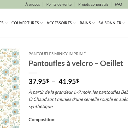
À propos
Points de vente
Projets corporatifs
FAQ
ES
COUVERTURES
ACCESSOIRES
BAINS
SAISONNIER
PANTOUFLES MINKY IMPRIMÉ
Pantoufles à velcro – Oeillet
Plage
37.95
–
41.95
$
$
de
À partir de la grandeur 6-9 mois, les pantoufles Bé
prix :
Ô Chaud sont munies d’une semelle souple en suè
37.95$
synthétique.
à
41.95$
Composition: