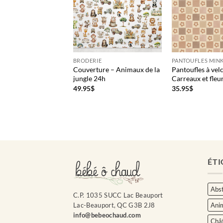
LES MINKY IMPRIMÉ
BRODERIE
PANTOUFLES MINK
es à velcro – Faune
Couverture – Animaux de la
Pantoufles à vel
e 24H
jungle 24h
Carreaux et fleu
49.95
$
35.95
$
ÉTI
Abst
C.P. 1035 SUCC Lac Beauport
Ani
Lac-Beauport, QC G3B 2J8
info@bebeochaud.com
Châ