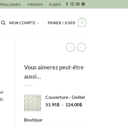
Nous joindre
Infolettre
English
0
MON COMPTE
PANIER /
0.00
$
Vous aimerez peut-être
aussi…
bé
Couverture - Oeillet
de
Plage
51.95
$
–
124.00
$
de
prix :
Boutique
51.95$