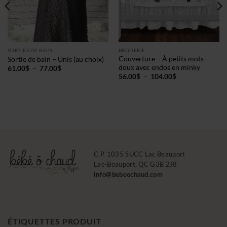
SORTIES DE BAIN
BRODERIE
Couverture – À petits mots
Sortie de bain – Unis (au choix)
doux avec endos en minky
Plage
61.00
$
–
77.00
$
de
Plage
56.00
$
–
104.00
$
prix :
de
61.00$
prix :
à
56.00$
77.00$
à
104.00$
C.P. 1035 SUCC Lac Beauport
Lac-Beauport, QC G3B 2J8
info@bebeochaud.com
ÉTIQUETTES PRODUIT