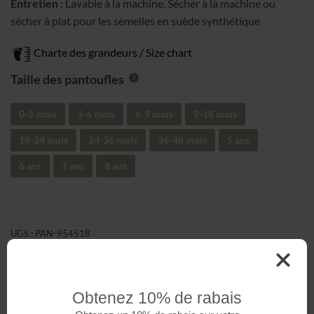
Entretien :
Lavable à la machine. Sécher à la machine ou
sécher à plat pour les semelles en suède synthétique
Charte des grandeurs / Size chart
Taille des pantoufles
0-3 mois
3-6 mois
6-9 mois
9-18 mois
18-24 mois
24-36 mois
36-48 mois
5 ans
6 ans
7 ans
8 ans
UGS :
PAN-954518
Catégorie :
Pantoufles Minky Imprimé
Étiquettes :
Animaux
,
Unisexe
Obtenez 10% de rabais