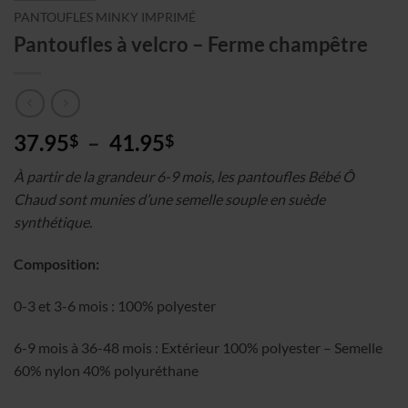
PANTOUFLES MINKY IMPRIMÉ
Pantoufles à velcro – Ferme champêtre
Plage
37.95
–
41.95
$
$
de
À partir de la grandeur 6-9 mois, les pantoufles Bébé Ô
prix :
Chaud sont munies d’une semelle souple en suède
37.95$
synthétique.
à
41.95$
Composition:
0-3 et 3-6 mois : 100% polyester
6-9 mois à 36-48 mois : Extérieur 100% polyester – Semelle
60% nylon 40% polyuréthane