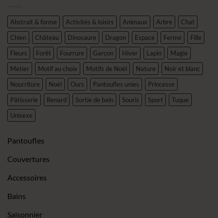
Abstrait & forme
Activités & loisirs
Animaux
Arbre
Chat
Chien
Château
Dinosaure
Dragon
Espace
Ferme
Fille
Fleurs
Forêt
Fourrure
Garçon
Hiver
Lapin
Magie
Metier
Motif au choix
Motifs de Noël
Nature
Noir et blanc
Nourriture
Noël
Ours
Pantoufles unies
Princesse
Pâtisserie
Renard
Sortie de bain
Souris
Sport
Tuque
Unisexe
Pantoufles
Couvertures
Accessoires
Bains
Saisonnier