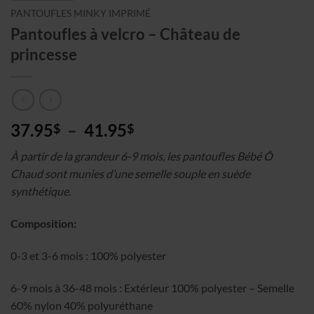
PANTOUFLES MINKY IMPRIMÉ
Pantoufles à velcro – Château de
princesse
Plage
37.95
–
41.95
$
$
de
À partir de la grandeur 6-9 mois, les pantoufles Bébé Ô
prix :
Chaud sont munies d’une semelle souple en suède
37.95$
synthétique.
à
41.95$
Composition:
0-3 et 3-6 mois : 100% polyester
6-9 mois à 36-48 mois : Extérieur 100% polyester – Semelle
60% nylon 40% polyuréthane