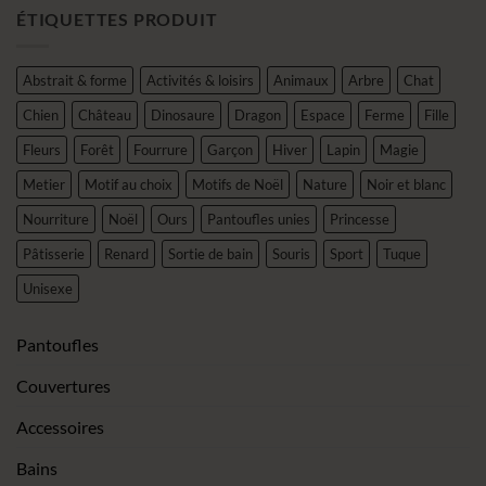
ÉTIQUETTES PRODUIT
Abstrait & forme
Activités & loisirs
Animaux
Arbre
Chat
Chien
Château
Dinosaure
Dragon
Espace
Ferme
Fille
Fleurs
Forêt
Fourrure
Garçon
Hiver
Lapin
Magie
Metier
Motif au choix
Motifs de Noël
Nature
Noir et blanc
Nourriture
Noël
Ours
Pantoufles unies
Princesse
Pâtisserie
Renard
Sortie de bain
Souris
Sport
Tuque
Unisexe
Pantoufles
Couvertures
Accessoires
Bains