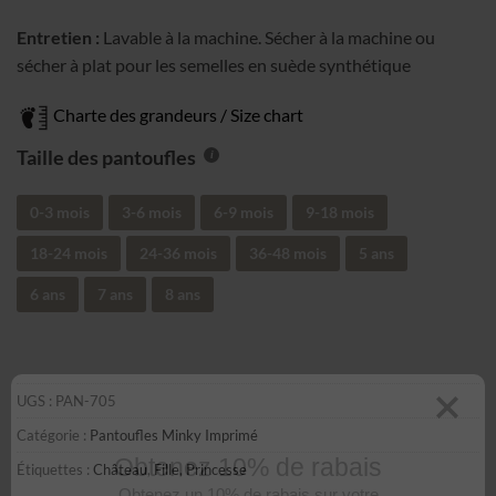
Entretien :
Lavable à la machine. Sécher à la machine ou
sécher à plat pour les semelles en suède synthétique
Charte des grandeurs / Size chart
Taille des pantoufles
0-3 mois
3-6 mois
6-9 mois
9-18 mois
18-24 mois
24-36 mois
36-48 mois
5 ans
6 ans
7 ans
8 ans
UGS :
PAN-705
Catégorie :
Pantoufles Minky Imprimé
Étiquettes :
Château
,
Fille
,
Princesse
Obtenez 10% de rabais