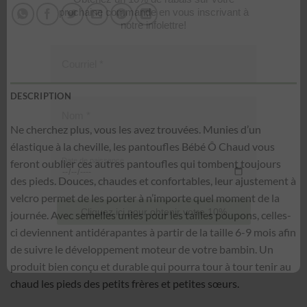
Obtenez un 10% de rabais sur votre
prochaine commande en vous inscrivant à
notre infolettre!
Courriel
*
DESCRIPTION
Nom
*
Ne cherchez plus, vous les avez trouvées. Munies d’un
élastique à la cheville, les pantoufles Bébé Ô Chaud vous
feront oublier ces autres pantoufles qui tombent toujours
Date de naissance
des pieds. Douces, chaudes et confortables, leur ajustement à
velcro permet de les porter à n’importe quel moment de la
journée. Avec semelles unies pour les tailles poupons, celles-
Cliquez ici pour obtenir votre 10%
ci deviennent antidérapantes à partir de la taille 6-9 mois afin
de suivre le développement moteur de votre bambin. Un
produit bien conçu et durable qui pourra tour à tour tenir au
chaud les pieds des petits frères et petites sœurs.