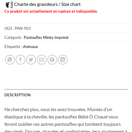
Charte des grandeurs / Size chart
Ce produit est actuellement en rupture et indisponible.
UGS :
PAN-903
Catégorie :
Pantoufles Minky Imprimé
Étiquette :
Animaux
Obtenez 10% de rabais
DESCRIPTION
Obtenez un 10% de rabais sur votre
prochaine commande en vous inscrivant à
Ne cherchez plus, vous les avez trouvées. Munies d’un
notre infolettre!
élastique à la cheville, les pantoufles Bébé Ô Chaud vous
feront oublier ces autres pantoufles qui tombent toujours
Courriel
*
des pieds. Douces, chaudes et confortables, leur ajustement à