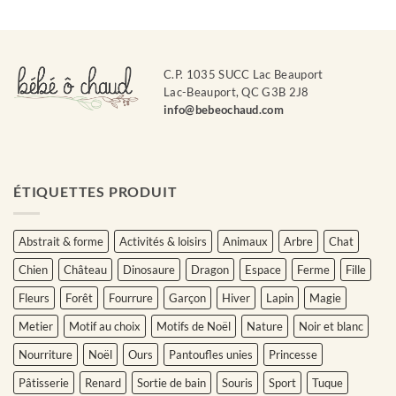
C.P. 1035 SUCC Lac Beauport
Lac-Beauport, QC G3B 2J8
info@bebeochaud.com
ÉTIQUETTES PRODUIT
Abstrait & forme
Activités & loisirs
Animaux
Arbre
Chat
Chien
Château
Dinosaure
Dragon
Espace
Ferme
Fille
Fleurs
Forêt
Fourrure
Garçon
Hiver
Lapin
Magie
Metier
Motif au choix
Motifs de Noël
Nature
Noir et blanc
Nourriture
Noël
Ours
Pantoufles unies
Princesse
Pâtisserie
Renard
Sortie de bain
Souris
Sport
Tuque