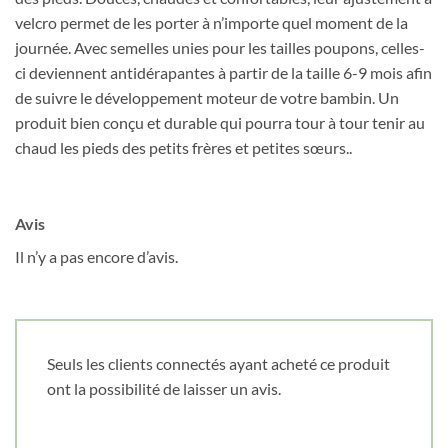
velcro permet de les porter à n’importe quel moment de la
journée. Avec semelles unies pour les tailles poupons, celles-
Nom
*
ci deviennent antidérapantes à partir de la taille 6-9 mois afin
de suivre le développement moteur de votre bambin. Un
produit bien conçu et durable qui pourra tour à tour tenir au
Date de naissance
chaud les pieds des petits frères et petites sœurs..
Cliquez ici pour obtenir votre 10%
Avis
Il n’y a pas encore d’avis.
Seuls les clients connectés ayant acheté ce produit
ont la possibilité de laisser un avis.