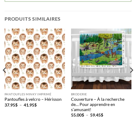
PRODUITS SIMILAIRES
PANTOUFLES MINKY IMPRIMÉ
BRODERIE
Couverture – À la recherche
Pantoufles à velcro – Hérisson
de… Pour apprendre en
Plage
37.95
$
–
41.95
$
de
s’amusant!
prix :
Plage
55.00
$
–
59.45
$
37.95$
de
à
prix :
41.95$
55.00$
à
59.45$