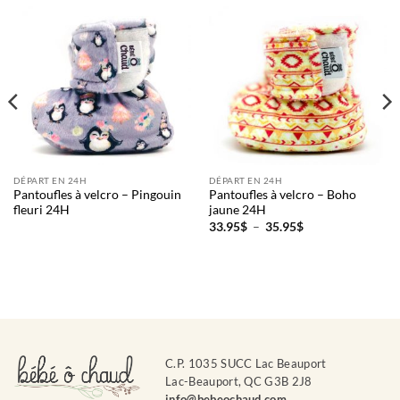
DÉPART EN 24H
DÉPART EN 24H
Pantoufles à velcro – Pingouin
Pantoufles à velcro – Boho
fleuri 24H
jaune 24H
Plage
33.95
$
–
35.95
$
de
prix :
33.95$
à
35.95$
C.P. 1035 SUCC Lac Beauport
Lac-Beauport, QC G3B 2J8
info@bebeochaud.com