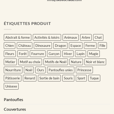
ÉTIQUETTES PRODUIT
Abstrait & forme
Activités & loisirs
Animaux
Arbre
Chat
Chien
Château
Dinosaure
Dragon
Espace
Ferme
Fille
Fleurs
Forêt
Fourrure
Garçon
Hiver
Lapin
Magie
Metier
Motif au choix
Motifs de Noël
Nature
Noir et blanc
Nourriture
Noël
Ours
Pantoufles unies
Princesse
Pâtisserie
Renard
Sortie de bain
Souris
Sport
Tuque
Unisexe
Pantoufles
Couvertures